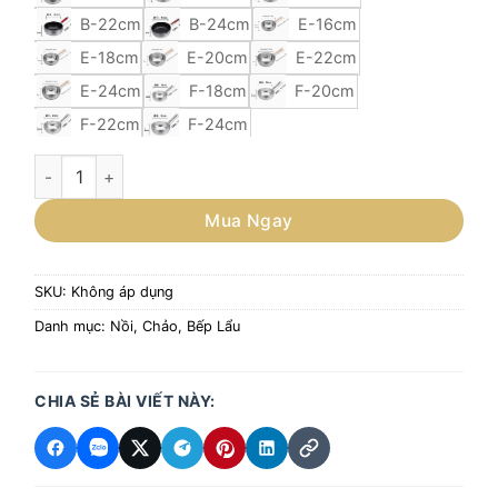
B-22cm
B-24cm
E-16cm
E-18cm
E-20cm
E-22cm
E-24cm
F-18cm
F-20cm
F-22cm
F-24cm
Chảo nấu mỳ, nước dùng, sốt chuyên dụng cho nhà hàng Nh
Mua Ngay
SKU:
Không áp dụng
Danh mục:
Nồi, Chảo, Bếp Lẩu
CHIA SẺ BÀI VIẾT NÀY: