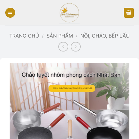
Bỏ
qua
nội
dung
TRANG CHỦ
/
SẢN PHẨM
/
NỒI, CHẢO, BẾP LẨU