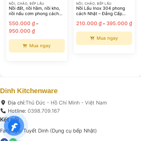
NỒI, CHẢO, BẾP LẨU
NỒI, CHẢO, BẾP LẨU
Nồi đất, nồi hầm, nồi kho,
Nồi Lẩu Inox 304 phong
nồi nấu cơm phong cách
cách Nhật – Đẳng Cấp
Nhật Bản
Sang Trọng Cho Bữa Tiệc
Kho
550.000
₫
210.000
₫
395.000
₫
–
–
Hoàn Hảo
giá:
Khoảng
từ
950.000
₫
giá:
210
từ
đến
Mua ngay
550.000 ₫
395
đến
Mua ngay
Sản
950.000 ₫
phẩm
Sản
này
phẩm
có
này
nhiều
có
biến
nhiều
thể.
biến
Dinh Kitchenware
Các
thể.
tùy
Các
Địa chỉ:
Thủ Đức - Hồ Chí Minh - Việt Nam
chọn
tùy
Hotline:
0398.709.167
có
chọn
Kết nối
thể
có
được
thể
Fanpage:
Tuyết Dinh (Dụng cụ bếp Nhật)
chọn
được
trên