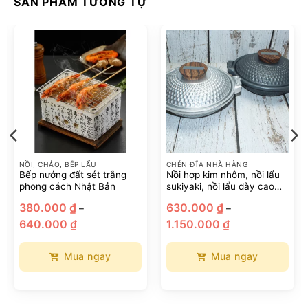
SẢN PHẨM TƯƠNG TỰ
NỒI, CHẢO, BẾP LẨU
CHÉN ĐĨA NHÀ HÀNG
Bếp nướng đất sét trắng
Nồi hợp kim nhôm, nồi lẩu
phong cách Nhật Bản
sukiyaki, nồi lẩu dày cao
cấp
380.000
₫
630.000
₫
–
–
Khoảng
Khoảng
640.000
₫
1.150.000
₫
giá:
giá:
từ
từ
380.000 ₫
630.000 ₫
đến
đến
Mua ngay
Mua ngay
640.000 ₫
1.150.000 ₫
Sản
Sản
phẩm
phẩm
này
này