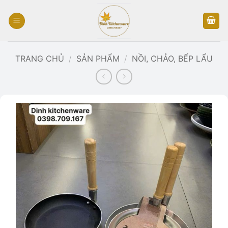
Bỏ
qua
nội
dung
TRANG CHỦ
/
SẢN PHẨM
/
NỒI, CHẢO, BẾP LẨU