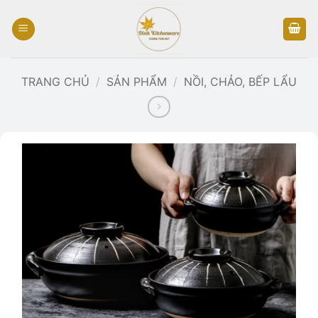
Bỏ
qua
nội
dung
TRANG CHỦ
/
SẢN PHẨM
/
NỒI, CHẢO, BẾP LẨU