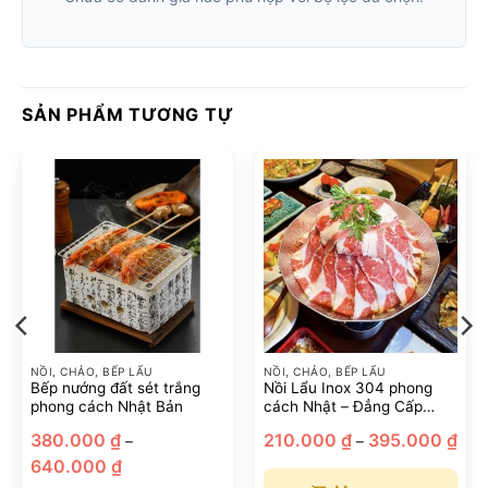
SẢN PHẨM TƯƠNG TỰ
NỒI, CHẢO, BẾP LẨU
NỒI, CHẢO, BẾP LẨU
Bếp nướng đất sét trắng
Nồi Lẩu Inox 304 phong
phong cách Nhật Bản
cách Nhật – Đẳng Cấp
Sang Trọng Cho Bữa Tiệc
Kho
380.000
₫
210.000
₫
395.000
₫
–
–
Hoàn Hảo
giá:
Khoảng
từ
640.000
₫
giá:
210
từ