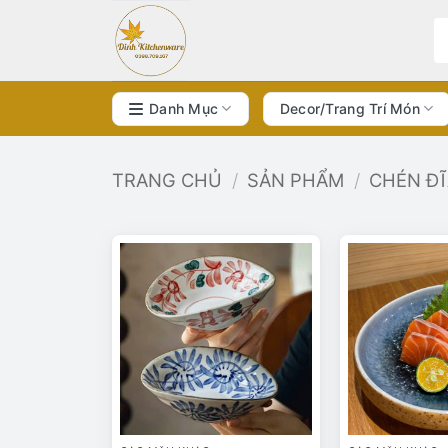
Bỏ
qua
nội
dung
Danh Mục
Decor/Trang Trí Món
TRANG CHỦ
/
SẢN PHẨM
/
CHÉN Đ