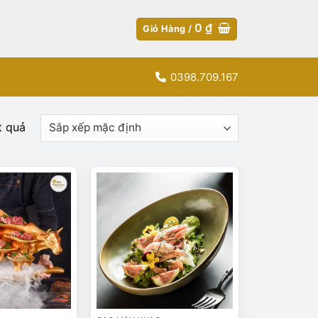
0
₫
Giỏ Hàng /
0398.709.167
t quả