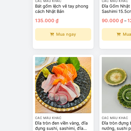
CÁC MẪU KHÁC
CÁC MẪU KHÁC
Bát gốm lệch vẽ tay phong
Đĩa Gốm Nhật
cách Nhật Bản
Sashimi 15.5c
135.000
₫
90.000
₫
1
–
Mua ngay
Mua
Sản
Sản
phẩm
phẩm
này
này
có
có
nhiều
nhiều
biến
biến
thể.
thể.
Các
Các
tùy
tùy
chọn
chọn
có
có
thể
thể
CÁC MẪU KHÁC
CÁC MẪU KHÁC
Đĩa tròn đen viền vàng, đĩa
Đĩa tròn đựng b
được
được
đựng sushi, sashimi, đĩa
nướng, sushi 