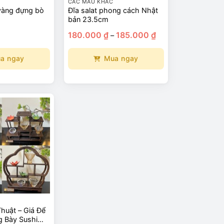
CÁC MẪU KHÁC
vàng đựng bò
Đĩa salat phong cách Nhật
bản 23.5cm
Khoảng
180.000
₫
185.000
₫
–
giá:
từ
180.000 ₫
a ngay
Mua ngay
đến
185.000 ₫
Sản
phẩm
này
có
nhiều
biến
thể.
Các
tùy
chọn
có
thể
huật – Giá Để
được
g Bày Sushi