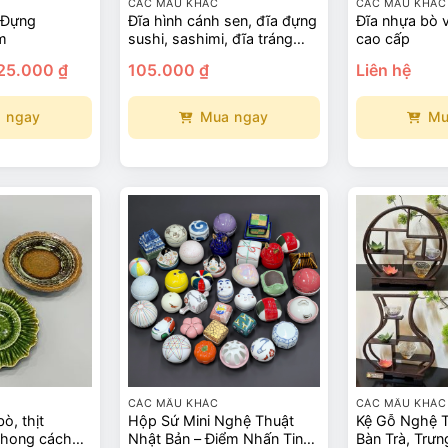
CÁC MẪU KHÁC
CÁC MẪU KHÁC
 Đựng
Đĩa hình cánh sen, đĩa đựng
Đĩa nhựa bò 
m
sushi, sashimi, đĩa tráng
cao cấp
miệng
Khoảng
25.000
₫
105.000
₫
Liên hệ
giá:
từ
90.000 ₫
 ngay
Mua ngay
Mu
đến
125.000 ₫
Sản
Sản
phẩm
phẩm
này
này
có
có
nhiều
nhiều
biến
biến
thể.
thể.
Các
Các
tùy
tùy
chọn
chọn
có
có
thể
thể
CÁC MẪU KHÁC
CÁC MẪU KHÁC
ò, thịt
Hộp Sứ Mini Nghệ Thuật
Kệ Gỗ Nghệ T
được
được
phong cách
Nhật Bản – Điểm Nhấn Tinh
Bàn Trà, Trưn