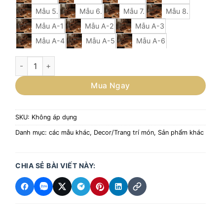
Mẫu 5.
Mẫu 6.
Mẫu 7.
Mẫu 8.
Mẫu A-1
Mẫu A-2
Mẫu A-3
Mẫu A-4
Mẫu A-5
Mẫu A-6
Kệ Gỗ Nghệ Thuật – Giá Để Bàn Trà, Trưng Bày Sushi Cao Cấ
Mua Ngay
SKU:
Không áp dụng
Danh mục:
các mẫu khác
,
Decor/Trang trí món
,
Sản phẩm khác
CHIA SẺ BÀI VIẾT NÀY: