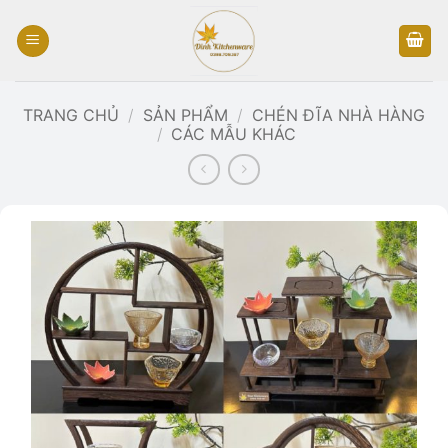
Bỏ
qua
nội
dung
TRANG CHỦ
/
SẢN PHẨM
/
CHÉN ĐĨA NHÀ HÀNG
/
CÁC MẪU KHÁC