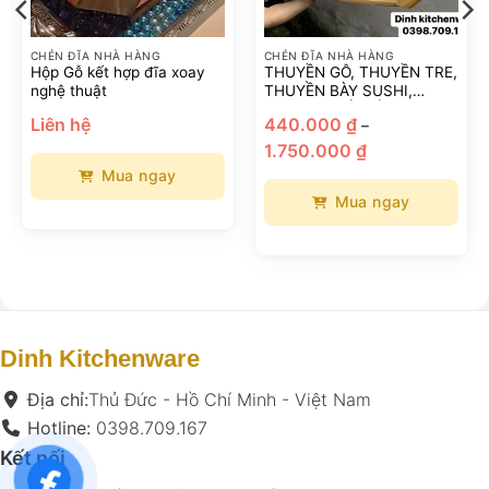
CHÉN ĐĨA NHÀ HÀNG
CHÉN ĐĨA NHÀ HÀNG
Hộp Gỗ kết hợp đĩa xoay
THUYỀN GỖ, THUYỀN TRE,
nghệ thuật
THUYỀN BÀY SUSHI,
SASHIMI, HẢI SẢN PHONG
oảng
Liên hệ
440.000
₫
–
CÁCH NHẬT
:
Khoảng
1.750.000
₫
giá:
.000 ₫
từ
n
Mua ngay
440.000 ₫
0.000 ₫
đến
Mua ngay
Sản
1.750.000 ₫
phẩm
Sản
này
phẩm
có
này
nhiều
có
biến
nhiều
thể.
biến
Dinh Kitchenware
Các
thể.
tùy
Các
Địa chỉ:
Thủ Đức - Hồ Chí Minh - Việt Nam
chọn
tùy
Hotline:
0398.709.167
có
chọn
Kết nối
thể
có
được
thể