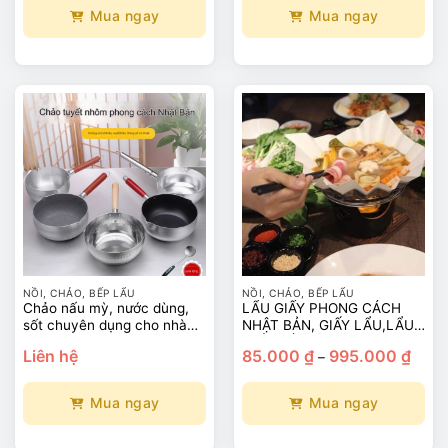
350.000 ₫
1.120.000 ₫
đến
đến
Mua ngay
Mua ngay
3.500.000 ₫
2.350.000 ₫
Sản
Sản
phẩm
phẩm
này
này
có
có
nhiều
nhiều
biến
biến
thể.
thể.
Các
Các
tùy
tùy
chọn
chọn
có
có
thể
thể
NỒI, CHẢO, BẾP LẨU
NỒI, CHẢO, BẾP LẨU
được
được
Chảo nấu mỳ, nước dùng,
LẨU GIẤY PHONG CÁCH
chọn
chọn
sốt chuyên dụng cho nhà
NHẬT BẢN, GIẤY LẨU,LẨU
trên
trên
hàng Nhật
GIẤY BẾP TỪ
Khoả
Liên hệ
85.000
₫
995.000
₫
–
giá:
trang
trang
từ
sản
sản
85.00
đến
Mua ngay
Mua ngay
phẩm
phẩm
995.0
Sản
Sản