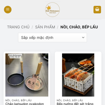
Bỏ
qua
nội
dung
TRANG CHỦ
/
SẢN PHẨM
/
NỒI, CHẢO, BẾP LẨU
NỒI, CHẢO, BẾP LẨU
NỒI, CHẢO, BẾP LẨU
￼Chảo katsudon oyakodon
Bếp nướng đất sét trắng