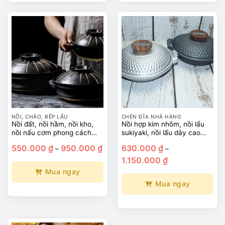
phẩm
phẩm
này
này
có
có
nhiều
nhiều
biến
biến
thể.
thể.
Các
Các
tùy
tùy
chọn
chọn
có
có
thể
thể
NỒI, CHẢO, BẾP LẨU
CHÉN ĐĨA NHÀ HÀNG
được
được
Nồi đất, nồi hầm, nồi kho,
Nồi hợp kim nhôm, nồi lẩu
chọn
chọn
nồi nấu cơm phong cách
sukiyaki, nồi lẩu dày cao
trên
trên
Nhật Bản
cấp
Khoảng
550.000
₫
950.000
₫
630.000
₫
–
–
giá:
trang
trang
Khoảng
từ
1.150.000
₫
sản
sản
giá:
550.000 ₫
từ
đến
Mua ngay
phẩm
phẩm
630.000 ₫
950.000 ₫
đến
Mua ngay
Sản
1.150.000 ₫
phẩm
Sản
này
phẩm
có
này