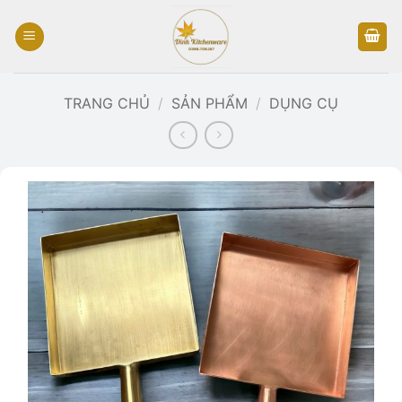
Bỏ
qua
nội
dung
TRANG CHỦ
/
SẢN PHẨM
/
DỤNG CỤ