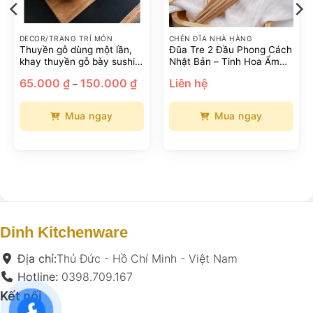
DECOR/TRANG TRÍ MÓN
CHÉN ĐĨA NHÀ HÀNG
Thuyền gỗ dùng một lần,
Đũa Tre 2 Đầu Phong Cách
khay thuyền gỗ bày sushi
Nhật Bản – Tinh Hoa Ẩm
sashimi phong cách Nhật
Thực & Nghệ Thuật Thủ
Khoảng
65.000
₫
150.000
₫
Liên hệ
–
Công
giá:
từ
65.000 ₫
đến
Mua ngay
Mua ngay
150.000 ₫
Sản
Sản
phẩm
phẩm
này
này
có
có
nhiều
nhiều
biến
biến
thể.
thể.
Dinh Kitchenware
Các
Các
tùy
tùy
Địa chỉ:
Thủ Đức - Hồ Chí Minh - Việt Nam
chọn
chọn
Hotline:
0398.709.167
có
có
Kết nối
thể
thể