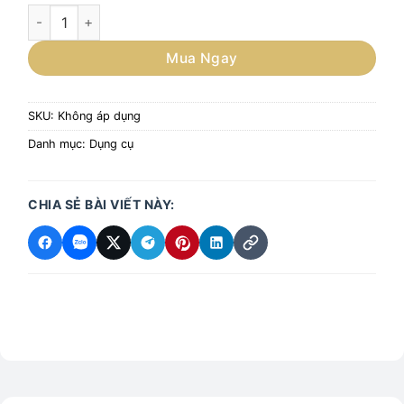
Cọ quét nước tương, cọ quét dầu, cọ quét sốt lên đồ ăn pho
Mua Ngay
SKU:
Không áp dụng
Danh mục:
Dụng cụ
CHIA SẺ BÀI VIẾT NÀY: