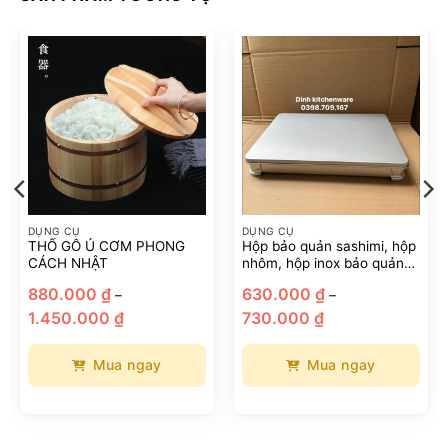
DỤNG CỤ
DỤNG CỤ
THỐ GỖ Ủ CƠM PHONG
Hộp bảo quản sashimi, hộp
CÁCH NHẬT
nhôm, hộp inox bảo quản
cá, khay đựng cá hồi
880.000
₫
630.000
₫
–
–
Khoảng
Khoảng
1.450.000
₫
730.000
₫
giá:
giá:
từ
từ
880.000 ₫
630.000 ₫
đến
đến
Mua ngay
Mua ngay
1.450.000 ₫
730.000 ₫
Sản
Sản
phẩm
phẩm
này
này