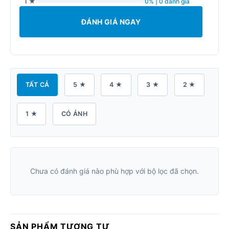
1 ★
0% | 0 đánh giá
ĐÁNH GIÁ NGAY
TẤT CẢ
5 ★
4 ★
3 ★
2 ★
1 ★
CÓ ẢNH
Chưa có đánh giá nào phù hợp với bộ lọc đã chọn.
SẢN PHẨM TƯƠNG TỰ