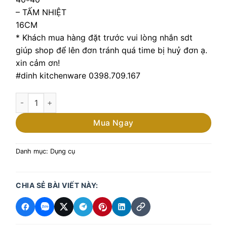
– TẤM NHIỆT
16CM
* Khách mua hàng đặt trước vui lòng nhắn sdt
giúp shop để lên đơn tránh quá time bị huỷ đơn ạ.
xin cảm ơn!
#dinh kitchenware 0398.709.167
LẨU GIẤY PHONG CÁCH NHẬT số lượng
Mua Ngay
Danh mục:
Dụng cụ
CHIA SẺ BÀI VIẾT NÀY: