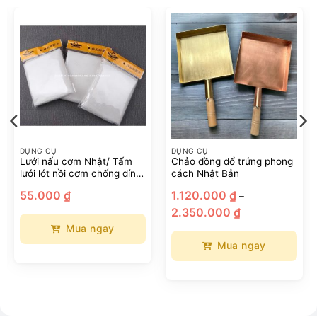
DỤNG CỤ
DỤNG CỤ
Lưới nấu cơm Nhật/ Tấm
Chảo đồng đổ trứng phong
lưới lót nồi cơm chống dính
cách Nhật Bản
100*110cm
55.000
₫
1.120.000
₫
–
Khoảng
2.350.000
₫
giá:
từ
Mua ngay
1.120.000 ₫
đến
Mua ngay
2.350.000 ₫
Sản
phẩm
này
có