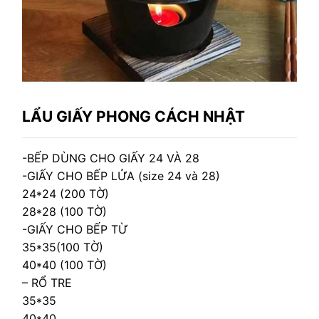
LẨU GIẤY PHONG CÁCH NHẬT
-BẾP DÙNG CHO GIẤY 24 VÀ 28
-GIẤY CHO BẾP LỬA (size 24 và 28)
24*24 (200 TỜ)
28*28 (100 TỜ)
-GIẤY CHO BẾP TỪ
35*35(100 TỜ)
40*40 (100 TỜ)
– RỔ TRE
35*35
40*40