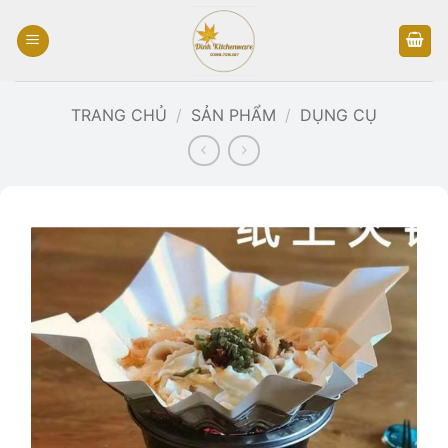
Bỏ
qua
nội
dung
TRANG CHỦ
/
SẢN PHẨM
/
DỤNG CỤ