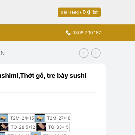
0
₫
Giỏ Hàng /
0398.709.167
ÒN
shimi,Thớt gỗ, tre bày sushi
T2M-24*15
T2M-27*18
TQ-28.5*12
TQ-33*15