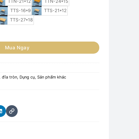
TTN-21*12
TTN-24*15
TTS-16*9
TTS-21*12
TTS-27*18
t gỗ, tre bày sushi sashimi (màu sáng) số lượng
Mua Ngay
, đĩa tròn
,
Dụng cụ
,
Sản phẩm khác