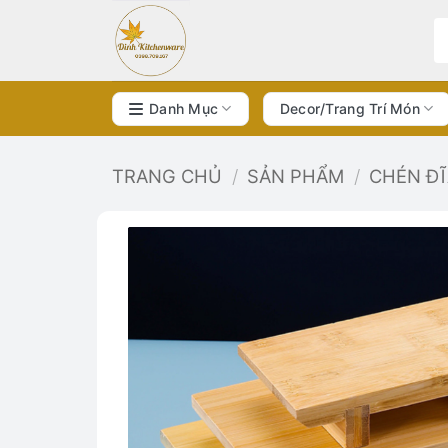
Bỏ
qua
nội
dung
Danh Mục
Decor/Trang Trí Món
TRANG CHỦ
/
SẢN PHẨM
/
CHÉN Đ