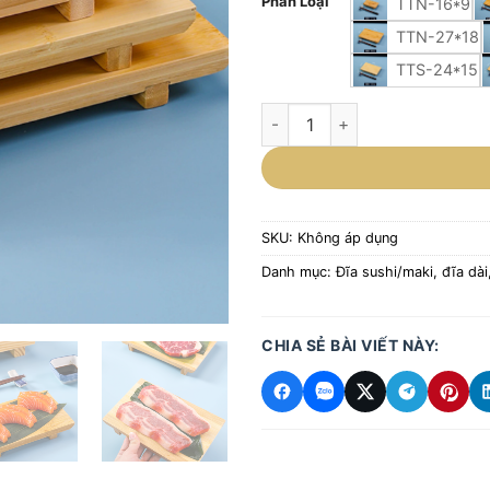
Phân Loại
TTN-16*9
TTN-27*18
TTS-24*15
Khay gỗ bày sushi sashimi,Thớ
SKU:
Không áp dụng
Danh mục:
Đĩa sushi/maki, đĩa dài
CHIA SẺ BÀI VIẾT NÀY: