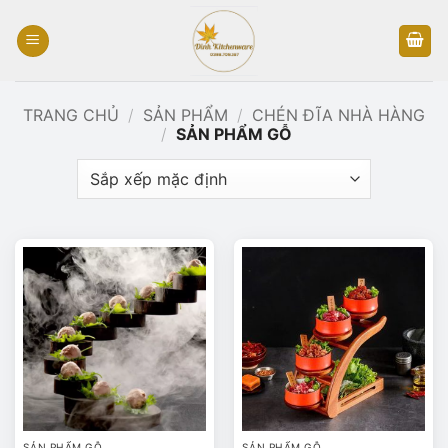
Bỏ
qua
nội
dung
TRANG CHỦ
/
SẢN PHẨM
/
CHÉN ĐĨA NHÀ HÀNG
/
SẢN PHẨM GỖ
SẢN PHẨM GỖ
SẢN PHẨM GỖ