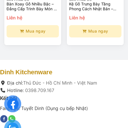
Bàn Xoay Gỗ Nhiều Bậc –
Kệ Gỗ Trưng Bày Tầng
Đẳng Cấp Trình Bày Món Ăn
Phong Cách Nhật Bản –
Nhà Hàng
Đẳng Cấp & Tinh Tế
Liên hệ
Liên hệ
Mua ngay
Mua ngay
Sản
Sản
phẩm
phẩm
này
này
có
có
nhiều
nhiều
biến
biến
Dinh Kitchenware
thể.
thể.
Các
Các
Địa chỉ:
Thủ Đức - Hồ Chí Minh - Việt Nam
tùy
tùy
Hotline:
0398.709.167
chọn
chọn
Kết nối
có
có
thể
thể
Fanpage:
Tuyết Dinh (Dụng cụ bếp Nhật)
được
được
chọn
chọn
trên
trên