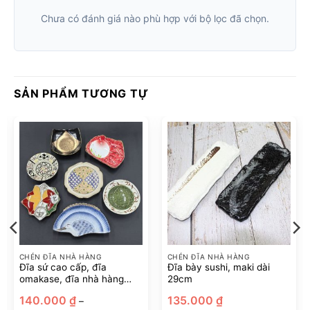
Chưa có đánh giá nào phù hợp với bộ lọc đã chọn.
SẢN PHẨM TƯƠNG TỰ
CHÉN ĐĨA NHÀ HÀNG
CHÉN ĐĨA NHÀ HÀNG
Đĩa sứ cao cấp, đĩa
Đĩa bày sushi, maki dài
omakase, đĩa nhà hàng
29cm
phong cách Nhật Bản
oảng
140.000
₫
135.000
₫
–
: