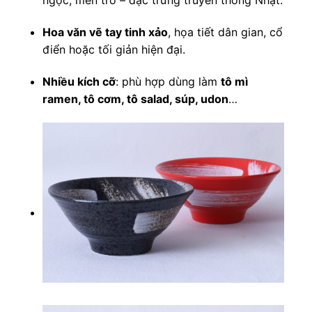
ngọc, men tro – đặc trưng truyền thống Nhật.
Hoa văn vẽ tay tinh xảo
, họa tiết dân gian, cổ
điển hoặc tối giản hiện đại.
Nhiều kích cỡ
: phù hợp dùng làm
tô mì
ramen, tô cơm, tô salad, súp, udon
…