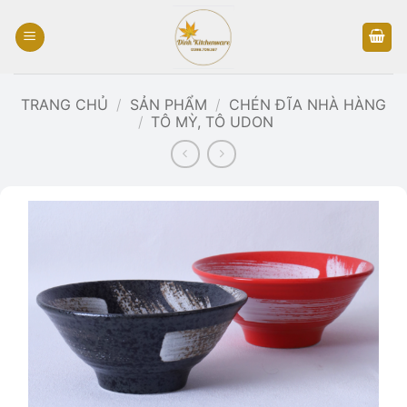
Bỏ
qua
nội
dung
TRANG CHỦ
/
SẢN PHẨM
/
CHÉN ĐĨA NHÀ HÀNG
/
TÔ MỲ, TÔ UDON