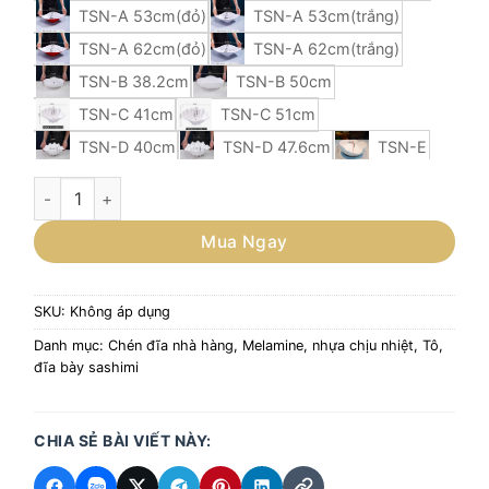
TSN-A 53cm(đỏ)
TSN-A 53cm(trắng)
TSN-A 62cm(đỏ)
TSN-A 62cm(trắng)
TSN-B 38.2cm
TSN-B 50cm
TSN-C 41cm
TSN-C 51cm
TSN-D 40cm
TSN-D 47.6cm
TSN-E
TSN-G
TSN-H1
TSN-H2
TSN-K
Đĩa sashimi melamine, đĩa nhựa bày hải sản cỡ lớn số lượng
TSN-M 58.5cm
Mua Ngay
SKU:
Không áp dụng
Danh mục:
Chén đĩa nhà hàng
,
Melamine, nhựa chịu nhiệt
,
Tô,
đĩa bày sashimi
CHIA SẺ BÀI VIẾT NÀY: