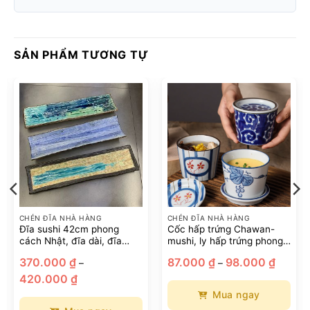
SẢN PHẨM TƯƠNG TỰ
CHÉN ĐĨA NHÀ HÀNG
CHÉN ĐĨA NHÀ HÀNG
Đĩa sushi 42cm phong
Cốc hấp trứng Chawan-
cách Nhật, đĩa dài, đĩa
mushi, ly hấp trứng phong
gốm sứ bày sushi
cách Nhật Bản
Khoảng
370.000
₫
87.000
₫
98.000
₫
–
–
giá:
Khoảng
từ
420.000
₫
giá:
87.000 
từ
đến
Mua ngay
370.000 ₫
98.000
đến