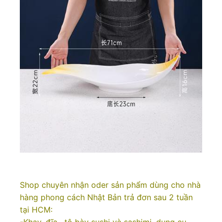
Shop chuyên nhận oder sản phẩm dùng cho nhà
hàng phong cách Nhật Bản trả đơn sau 2 tuần
tại HCM:
-Khay, đĩa , tô bày sushi và sashimi, dụng cụ