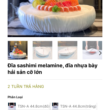
Đĩa sashimi melamine, đĩa nhựa bày
hải sản cỡ lớn
2 TUẦN TRẢ HÀNG
Phân Loại
TSN-A 44.8cm(đỏ)
TSN-A 44.8cm(trắng)