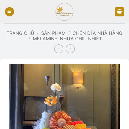
Bỏ
qua
nội
dung
TRANG CHỦ
/
SẢN PHẨM
/
CHÉN ĐĨA NHÀ HÀNG
/
MELAMINE, NHỰA CHỊU NHIỆT