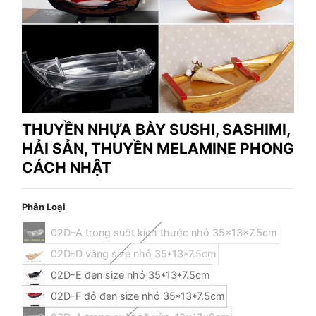
THUYỀN NHỰA BÀY SUSHI, SASHIMI,
HẢI SẢN, THUYỀN MELAMINE PHONG
CÁCH NHẬT
Phân Loại
02D-A trong suốt kích thước nhỏ 35x13x7.5cm
02D-D vàng size nhỏ 35*13*7.5cm
02D-E đen size nhỏ 35*13*7.5cm
02D-F đỏ đen size nhỏ 35*13*7.5cm