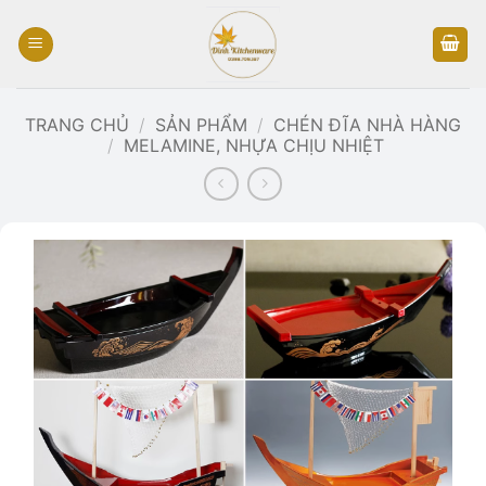
Bỏ
qua
nội
dung
TRANG CHỦ
/
SẢN PHẨM
/
CHÉN ĐĨA NHÀ HÀNG
/
MELAMINE, NHỰA CHỊU NHIỆT