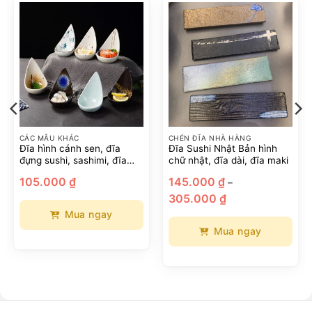
CÁC MẪU KHÁC
CHÉN ĐĨA NHÀ HÀNG
Đĩa hình cánh sen, đĩa
Đĩa Sushi Nhật Bản hình
đựng sushi, sashimi, đĩa
chữ nhật, đĩa dài, đĩa maki
tráng miệng
hoảng
105.000
₫
145.000
₫
–
iá:
Khoảng
ừ
305.000
₫
giá:
45.000 ₫
từ
ến
Mua ngay
145.000 ₫
95.000 ₫
đến
Mua ngay
Sản
305.000 ₫
phẩm
Sản
này
phẩm
có
này
nhiều
có
biến
nhiều