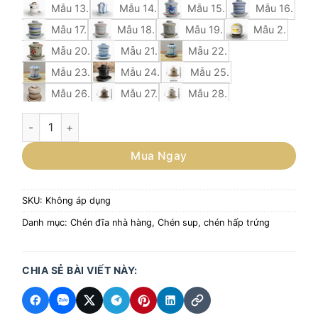
Mẫu 13.
Mẫu 14.
Mẫu 15.
Mẫu 16.
Mẫu 17.
Mẫu 18.
Mẫu 19.
Mẫu 2.
Mẫu 20.
Mẫu 21.
Mẫu 22.
Mẫu 23.
Mẫu 24.
Mẫu 25.
Mẫu 26.
Mẫu 27.
Mẫu 28.
Mẫu 29.
Mẫu 3.
Mẫu 30.
Mẫu 31.
Chén hấp trứng Chawan-mushi, Chén hấp trứng phong cách
Mẫu 4.
Mẫu 5.
Mẫu 6.
Mẫu 7.
Mua Ngay
Mẫu 8.
Mẫu 9.
Thìa gỗ
SKU:
Không áp dụng
Danh mục:
Chén đĩa nhà hàng
,
Chén sup, chén hấp trứng
CHIA SẺ BÀI VIẾT NÀY: