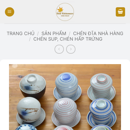
Bỏ
qua
nội
dung
TRANG CHỦ
/
SẢN PHẨM
/
CHÉN ĐĨA NHÀ HÀNG
/
CHÉN SUP, CHÉN HẤP TRỨNG