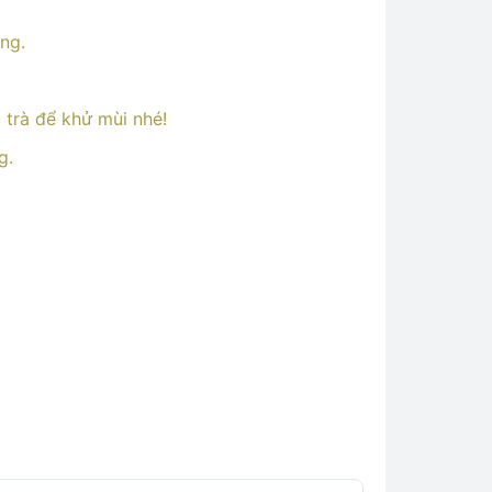
ng.
trà để khử mùi nhé!
g.