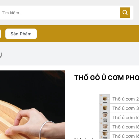
Tìm
kiếm:
Sản Phẩm
Ụ
THỐ GỖ Ủ CƠM PH
Thố ủ cơm 2
Thố ủ cơm 3
Thố ủ cơm lớ
Thố ủ cơm lớ
Thố ủ cơm lớ