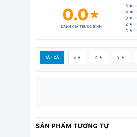
5 ★
0.0
★
4 ★
3 ★
2 ★
ĐÁNH GIÁ TRUNG BÌNH
1 ★
TẤT CẢ
5 ★
4 ★
3 ★
SẢN PHẨM TƯƠNG TỰ