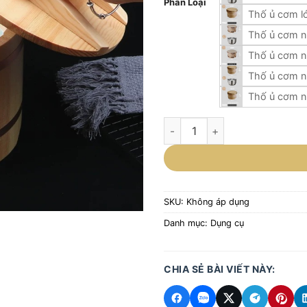
Phân Loại
Thố ủ cơm lớ
Thố ủ cơm nh
Thố ủ cơm n
Thố ủ cơm nh
Thố ủ cơm n
THỐ GỖ Ủ CƠM PHONG CÁCH 
SKU:
Không áp dụng
Danh mục:
Dụng cụ
CHIA SẺ BÀI VIẾT NÀY: