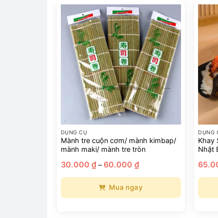
DỤNG CỤ
DỤNG 
imi,Thớt gỗ,
Mành tre cuộn cơm/ mành kimbap/
Khay 
màu tối)
mành maki/ mành tre tròn
Nhật 
Khoảng
Khoảng
00
₫
30.000
₫
60.000
₫
65.
–
giá:
giá:
từ
từ
100.000 ₫
30.000 ₫
ay
Mua ngay
đến
đến
230.000 ₫
60.000 ₫
Sản
Sản
phẩm
phẩm