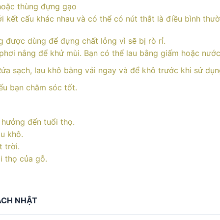
hoặc thùng đựng gạo
i kết cấu khác nhau và có thể có nút thắt là điều bình thườ
được dùng để đựng chất lỏng vì sẽ bị rò rỉ.
hơi nắng để khử mùi. Bạn có thể lau bằng giấm hoặc nước 
ửa sạch, lau khô bằng vải ngay và để khô trước khi sử dụn
nếu bạn chăm sóc tốt.
 hưởng đến tuổi thọ.
au khô.
 trời.
i thọ của gỗ.
CÁCH NHẬT