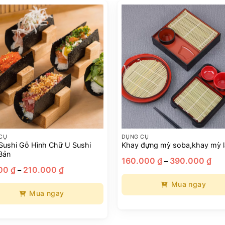
CỤ
DỤNG CỤ
Sushi Gỗ Hình Chữ U Sushi
Khay đựng mỳ soba,khay mỳ 
Bản
Kho
160.000
₫
390.000
₫
–
giá:
Khoảng
000
₫
210.000
₫
–
từ
giá:
160
từ
Mua ngay
đến
65.000 ₫
390
Mua ngay
đến
Sản
210.000 ₫
phẩm
này