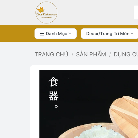
Bỏ
qua
nội
dung
Danh Mục
Decor/Trang Trí Món
TRANG CHỦ
/
SẢN PHẨM
/
DỤNG C