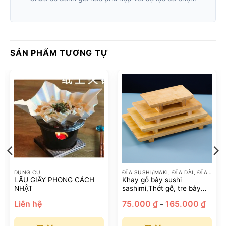
SẢN PHẨM TƯƠNG TỰ
DỤNG CỤ
ĐĨA SUSHI/MAKI, ĐĨA DÀI, ĐĨA TRÒN
LẨU GIẤY PHONG CÁCH
Khay gỗ bày sushi
NHẬT
sashimi,Thớt gỗ, tre bày
sushi sashimi (màu sáng)
Khoản
Liên hệ
75.000
₫
165.000
₫
–
giá:
từ
75.00