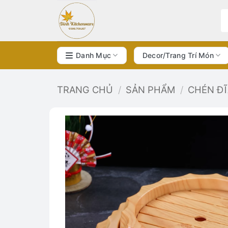
Bỏ
qua
nội
dung
Danh Mục
Decor/Trang Trí Món
TRANG CHỦ
/
SẢN PHẨM
/
CHÉN Đ