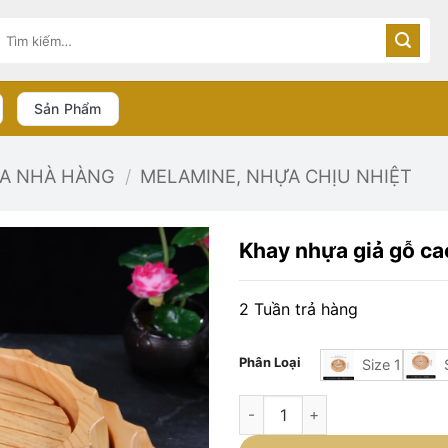
Tìm
kiếm:
Sản Phẩm
ĨA NHÀ HÀNG
/
MELAMINE, NHỰA CHỊU NHIỆT
Khay nhựa giả gỗ ca
2 Tuần trả hàng
Phân Loại
Size 1
Khay nhựa giả gỗ cao cấp hình