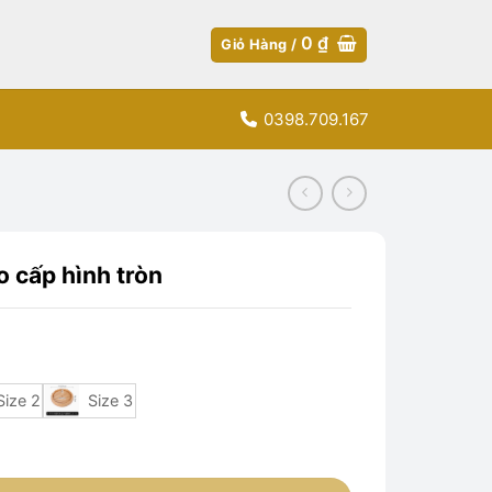
0
₫
Giỏ Hàng /
0398.709.167
o cấp hình tròn
Size 2
Size 3
 tròn số lượng