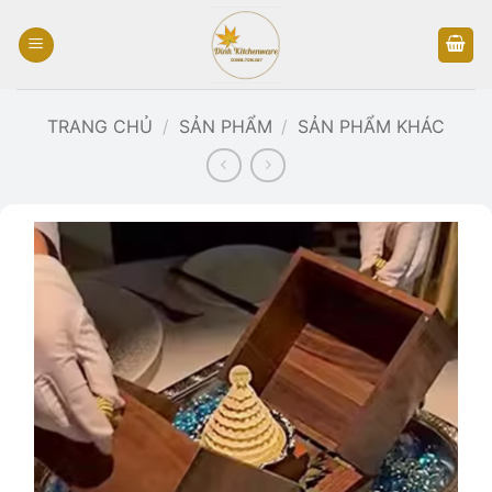
Bỏ
qua
nội
dung
TRANG CHỦ
/
SẢN PHẨM
/
SẢN PHẨM KHÁC