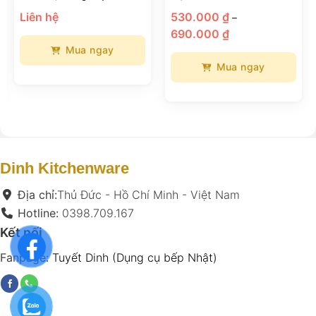
Cao Cấp
Liên hệ
530.000
₫
–
Khoảng
690.000
₫
giá:
từ
Mua ngay
530.000 ₫
đến
Mua ngay
Sản
690.000 ₫
phẩm
Sản
này
phẩm
có
này
nhiều
có
biến
nhiều
thể.
biến
Dinh Kitchenware
Các
thể.
tùy
Các
Địa chỉ:
Thủ Đức - Hồ Chí Minh - Việt Nam
chọn
tùy
Hotline:
0398.709.167
có
chọn
Kết nối
thể
có
được
thể
Fanpage:
Tuyết Dinh (Dụng cụ bếp Nhật)
chọn
được
trên
chọn
trang
trên
sản
trang