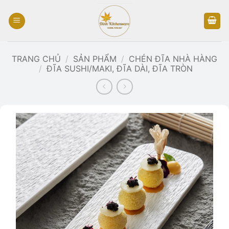
Bỏ
qua
nội
dung
TRANG CHỦ
/
SẢN PHẨM
/
CHÉN ĐĨA NHÀ HÀNG
/
ĐĨA SUSHI/MAKI, ĐĨA DÀI, ĐĨA TRÒN