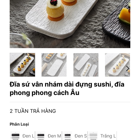
Đĩa sứ vân nhám dài đựng sushi, đĩa
phong phong cách Âu
2 TUẦN TRẢ HÀNG
Phân Loại
Đen L
Đen M
Đen S
Trắng L