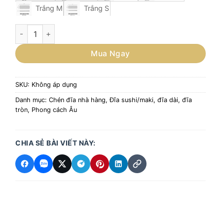
Trắng M
Trắng S
Đĩa sứ vân nhám dài đựng sushi, đĩa phong phong cách Âu s
Mua Ngay
SKU:
Không áp dụng
Danh mục:
Chén đĩa nhà hàng
,
Đĩa sushi/maki, đĩa dài, đĩa
tròn
,
Phong cách Âu
CHIA SẺ BÀI VIẾT NÀY: