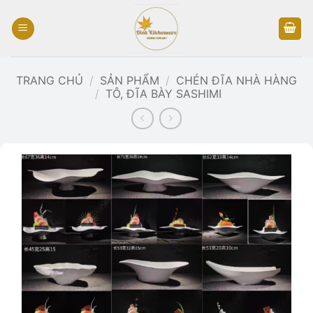
Bỏ
qua
nội
dung
TRANG CHỦ
/
SẢN PHẨM
/
CHÉN ĐĨA NHÀ HÀNG
/
TÔ, ĐĨA BÀY SASHIMI