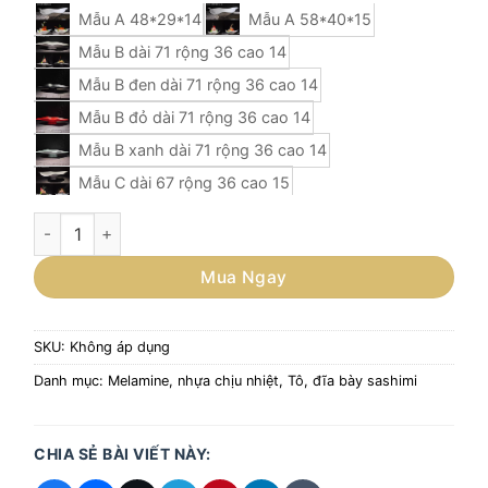
Mẫu A 48*29*14
Mẫu A 58*40*15
Mẫu B dài 71 rộng 36 cao 14
Mẫu B đen dài 71 rộng 36 cao 14
Mẫu B đỏ dài 71 rộng 36 cao 14
Mẫu B xanh dài 71 rộng 36 cao 14
Mẫu C dài 67 rộng 36 cao 15
Mẫu D 55*33*13
Mẫu D nâu 55*33*13
Đĩa Sashimi Melamine Cao Cấp – Giải Pháp Trình Bày Tinh T
Mẫu E 53*30*12
Mua Ngay
Mẫu E dài 62 Chiều rộng 33 Chiều cao 14
Mẫu F dài 52 rộng 24 cao 10
Mẫu G dài 45 rộng 25 cao 14
SKU:
Không áp dụng
Mẫu H dài 53 rộng 32 cao 15
Danh mục:
Melamine, nhựa chịu nhiệt
,
Tô, đĩa bày sashimi
Mẫu H nâu dài 53 rộng 32 cao 15
Mẫu J dài 53 rộng 20 cao 10
CHIA SẺ BÀI VIẾT NÀY:
Mẫu K dài 62 rộng 30 cao 10