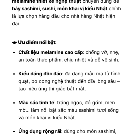
melamine thiết kế nghệ thuật
chuyên dùng để
bày sashimi, sushi, món khai vị kiểu Nhật
chính
là lựa chọn hàng đầu cho nhà hàng Nhật hiện
đại.
🍣
Ưu điểm nổi bật:
Chất liệu melamine cao cấp
: chống vỡ, nhẹ,
an toàn thực phẩm, chịu nhiệt và dễ vệ sinh.
Kiểu dáng độc đáo
: đa dạng mẫu mã từ hình
quạt, bo cong nghệ thuật đến đĩa lòng sâu –
tạo hiệu ứng thị giác bắt mắt.
Màu sắc tinh tế
: trắng ngọc, đỏ gốm, men
mờ… làm nổi bật sắc màu sashimi tươi sống
và món khai vị kiểu Nhật.
Ứng dụng rộng rãi
: dùng cho món sashimi,