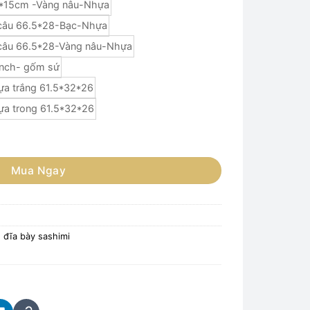
0*15cm -Vàng nâu-Nhựa
 câu 66.5*28-Bạc-Nhựa
 câu 66.5*28-Vàng nâu-Nhựa
inch- gốm sứ
ựa trắng 61.5*32*26
ựa trong 61.5*32*26
 số lượng
Mua Ngay
, đĩa bày sashimi