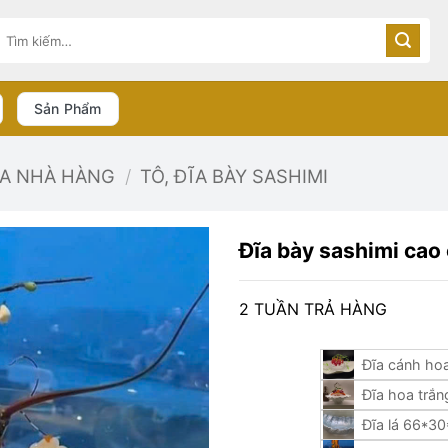
Tìm
kiếm:
Sản Phẩm
ĨA NHÀ HÀNG
/
TÔ, ĐĨA BÀY SASHIMI
Đĩa bày sashimi cao 
2 TUẦN TRẢ HÀNG
Đĩa cánh ho
Đĩa hoa trắ
Đĩa lá 66*3