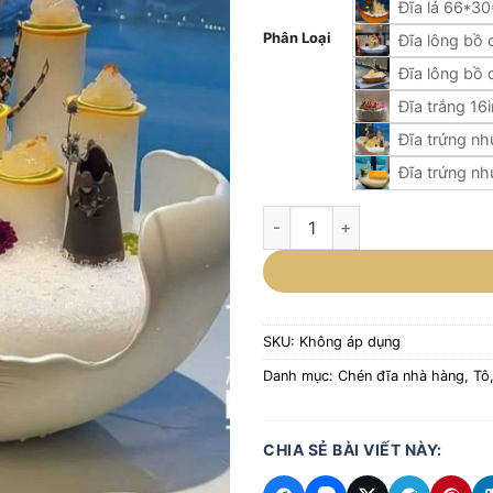
Đĩa lá 66*3
Phân Loại
Đĩa lông bồ
Đĩa lông bồ
Đĩa trắng 16
Đĩa trứng nh
Đĩa trứng nh
Đĩa bày sashimi cao cấp cỡ lớn
SKU:
Không áp dụng
Danh mục:
Chén đĩa nhà hàng
,
Tô
CHIA SẺ BÀI VIẾT NÀY: