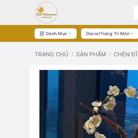
Bỏ
qua
nội
dung
Danh Mục
Decor/Trang Trí Món
TRANG CHỦ
/
SẢN PHẨM
/
CHÉN Đ