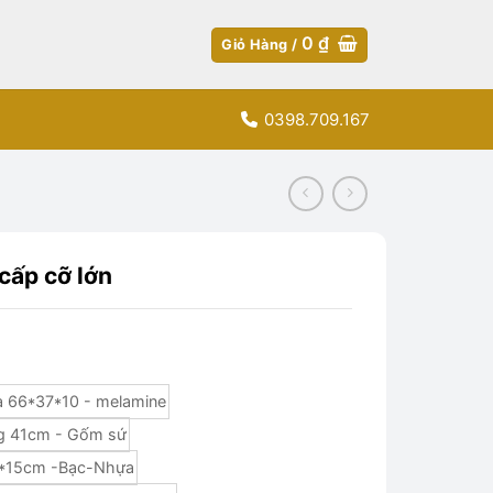
0
₫
Giỏ Hàng /
0398.709.167
cấp cỡ lớn
a 66*37*10 - melamine
ng 41cm - Gốm sứ
0*15cm -Bạc-Nhựa