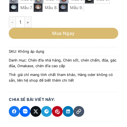
Mẫu 7.
Mẫu 8.
Mẫu 9.
ĐĨA GỐM HỌA TIẾT 10CM số lượng
Mua Ngay
SKU:
Không áp dụng
Danh mục:
Chén đĩa nhà hàng
,
Chén sốt, chén chấm, đũa, gác
đũa
,
Omakase, chén đĩa cao cấp
Thẻ:
giá chỉ mang tính chất tham khảo
,
Hàng oder không có
sẵn
,
liên hệ shop để biết thêm chi tiết
CHIA SẺ BÀI VIẾT NÀY: