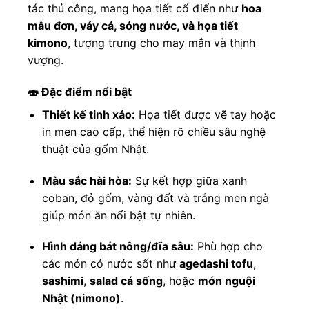
tác thủ công, mang họa tiết cổ điển như
hoa
mẫu đơn, vảy cá, sóng nước, và họa tiết
kimono
, tượng trưng cho may mắn và thịnh
vượng.
🍣 Đặc điểm nổi bật
Thiết kế tinh xảo:
Họa tiết được vẽ tay hoặc
in men cao cấp, thể hiện rõ chiều sâu nghệ
thuật của gốm Nhật.
Màu sắc hài hòa:
Sự kết hợp giữa xanh
coban, đỏ gốm, vàng đất và trắng men ngà
giúp món ăn nổi bật tự nhiên.
Hình dáng bát nông/đĩa sâu:
Phù hợp cho
các món có nước sốt như
agedashi tofu
,
sashimi
,
salad cá sống
, hoặc
món nguội
Nhật (nimono)
.