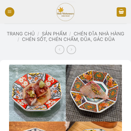
Bỏ
qua
nội
dung
TRANG CHỦ
/
SẢN PHẨM
/
CHÉN ĐĨA NHÀ HÀNG
/
CHÉN SỐT, CHÉN CHẤM, ĐŨA, GÁC ĐŨA