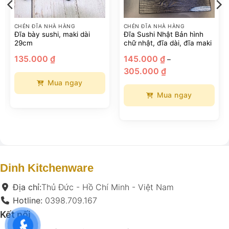
CHÉN ĐĨA NHÀ HÀNG
CHÉN ĐĨA NHÀ HÀNG
Đĩa bày sushi, maki dài
Đĩa Sushi Nhật Bản hình
29cm
chữ nhật, đĩa dài, đĩa maki
135.000
₫
145.000
₫
–
Khoảng
305.000
₫
giá:
từ
Mua ngay
145.000 ₫
đến
Mua ngay
Sản
305.000 ₫
phẩm
Sản
này
phẩm
có
này
nhiều
có
biến
nhiều
thể.
biến
Dinh Kitchenware
Các
thể.
tùy
Các
Địa chỉ:
Thủ Đức - Hồ Chí Minh - Việt Nam
chọn
tùy
Hotline:
0398.709.167
có
chọn
Kết nối
thể
có
được
thể