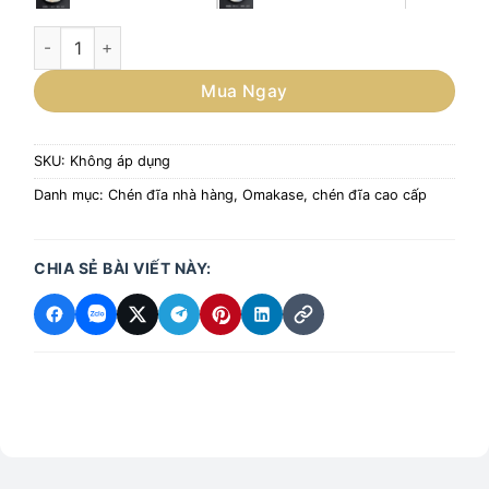
Đĩa 17.5cm phong cách Nhật Bản, đĩa omakase đựng món ăn 
Mua Ngay
SKU:
Không áp dụng
Danh mục:
Chén đĩa nhà hàng
,
Omakase, chén đĩa cao cấp
CHIA SẺ BÀI VIẾT NÀY: