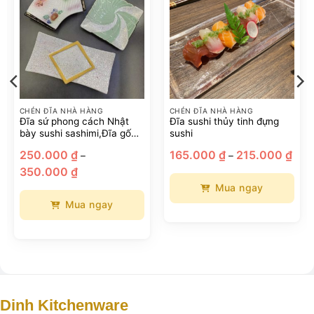
CHÉN ĐĨA NHÀ HÀNG
CHÉN ĐĨA NHÀ HÀNG
Đĩa sứ phong cách Nhật
Đĩa sushi thủy tinh đựng
bày sushi sashimi,Đĩa gốm
sushi
sứ cho nhà hàng, đĩa
Kho
250.000
₫
165.000
₫
215.000
₫
–
–
omakase
giá:
Khoảng
từ
350.000
₫
giá:
165.
từ
đến
Mua ngay
250.000 ₫
215.
đến
Mua ngay
Sản
350.000 ₫
phẩm
Sản
này
phẩm
có
này
nhiều
có
biến
nhiều
thể.
biến
Dinh Kitchenware
Các