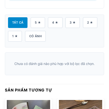
TẤT CẢ
5 ★
4 ★
3 ★
2 ★
1 ★
CÓ ẢNH
Chưa có đánh giá nào phù hợp với bộ lọc đã chọn.
SẢN PHẨM TƯƠNG TỰ