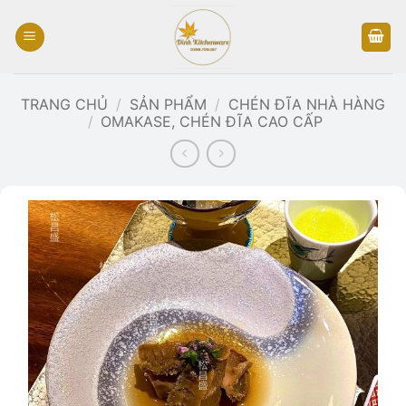
Bỏ
qua
nội
dung
TRANG CHỦ
/
SẢN PHẨM
/
CHÉN ĐĨA NHÀ HÀNG
/
OMAKASE, CHÉN ĐĨA CAO CẤP