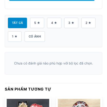
TẤT CẢ
5 ★
4 ★
3 ★
2 ★
1 ★
CÓ ẢNH
Chưa có đánh giá nào phù hợp với bộ lọc đã chọn.
SẢN PHẨM TƯƠNG TỰ