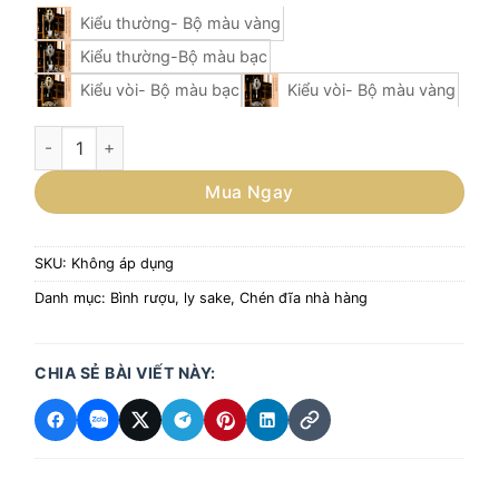
Kiểu thường- Bộ màu vàng
Kiểu thường-Bộ màu bạc
Kiểu vòi- Bộ màu bạc
Kiểu vòi- Bộ màu vàng
Bộ Bình Thủy Tinh Kèm Cốc Đá Ướp Lạnh Rượu – Giải Pháp 
Mua Ngay
SKU:
Không áp dụng
Danh mục:
Bình rượu, ly sake
,
Chén đĩa nhà hàng
CHIA SẺ BÀI VIẾT NÀY: