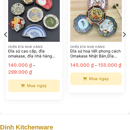
CHÉN ĐĨA NHÀ HÀNG
CHÉN ĐĨA NHÀ HÀNG
Đĩa sứ cao cấp, đĩa
Đĩa sứ hoạ tiết phong cách
omakase, đĩa nhà hàng
Omakase Nhật Bản,Đĩa
phong cách Nhật Bản
gốm sứ bày sushi sashimi
hoảng
Kho
140.000
₫
145.000
₫
155.000
₫
–
–
iá:
giá:
Khoảng
ừ
từ
299.000
₫
giá:
45.000 ₫
145.
từ
ến
đến
Mua ngay
140.000 ₫
95.000 ₫
155.
đến
Mua ngay
Sản
299.000 ₫
phẩm
Sản
này
phẩm
có
này
nhiều
có
biến
nhiều
thể.
biến
Dinh Kitchenware