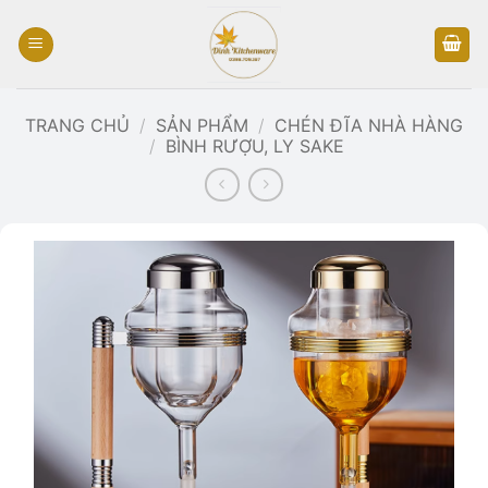
Bỏ
qua
nội
dung
TRANG CHỦ
/
SẢN PHẨM
/
CHÉN ĐĨA NHÀ HÀNG
/
BÌNH RƯỢU, LY SAKE