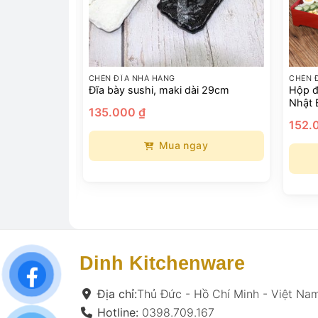
CHÉN ĐĨA NHÀ HÀNG
CHÉN 
ALAT PHONG
Đĩa bày sushi, maki dài 29cm
Hộp đ
Nhật 
135.000
₫
152.
Mua ngay
ay
Sản
Sản
phẩm
phẩm
này
này
có
có
nhiều
nhiều
biến
Dinh Kitchenware
biến
thể.
thể.
Các
Địa chỉ:
Thủ Đức - Hồ Chí Minh - Việt N
Các
tùy
Hotline:
0398.709.167
tùy
chọn