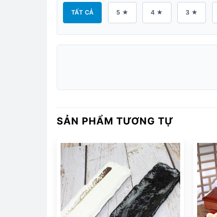
TẤT CẢ
5 ★
4 ★
3 ★
SẢN PHẨM TƯƠNG TỰ