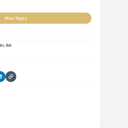
át đựng thịt bò, bát đựng cơm lươn, bát đựng súp số lượng
Mua Ngay
én, Bát