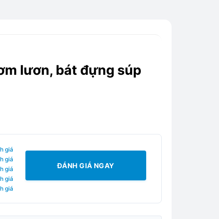
cơm lươn, bát đựng súp
h giá
h giá
ĐÁNH GIÁ NGAY
h giá
h giá
h giá