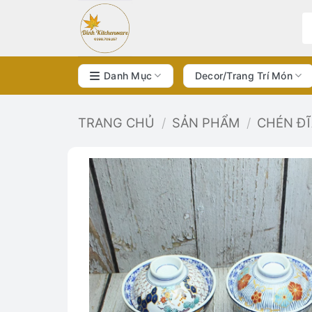
Bỏ
qua
nội
dung
Danh Mục
Decor/Trang Trí Món
TRANG CHỦ
/
SẢN PHẨM
/
CHÉN Đ