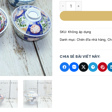
Bát gốm sứ Nhật Bản có nắp, b
SKU:
Không áp dụng
Danh mục:
Chén đĩa nhà hàng
,
Ch
CHIA SẺ BÀI VIẾT NÀY: