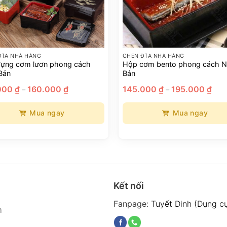
ĐĨA NHÀ HÀNG
CHÉN ĐĨA NHÀ HÀNG
ựng cơm lươn phong cách
Hộp cơm bento phong cách N
Bản
Bản
Khoảng
Kho
000
₫
160.000
₫
145.000
₫
195.000
₫
–
–
giá:
giá:
từ
từ
152.000 ₫
145.
Mua ngay
Mua ngay
đến
đến
160.000 ₫
195.
Sản
phẩm
này
có
nhiều
Kết nối
biến
thể.
Fanpage:
Tuyết Dinh (Dụng c
am
Các
tùy