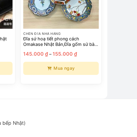
CHÉN ĐĨA NHÀ HÀNG
hật
Đĩa sứ hoạ tiết phong cách
Omakase Nhật Bản,Đĩa gốm sứ bày
sushi sashimi
ảng
Khoảng
145.000
₫
155.000
₫
–
giá:
từ
000 ₫
145.000 ₫
Mua ngay
đến
000 ₫
155.000 ₫
Sản
phẩm
này
có
nhiều
biến
thể.
ụ bếp Nhật)
Các
tùy