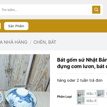
Tìm
kiếm:
Sản Phẩm
ĨA NHÀ HÀNG
/
CHÉN, BÁT
Bát gốm sứ Nhật Bản 
đựng cơm lươn, bát
hàng oder 2 tuần trả đơn
Mẫu 1
Phân Loại
Mẫu 6