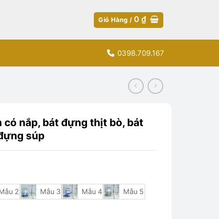
0
₫
Giỏ Hàng /
0398.709.167
có nắp, bát đựng thịt bò, bát
 đựng súp
Mẫu 2
Mẫu 3
Mẫu 4
Mẫu 5