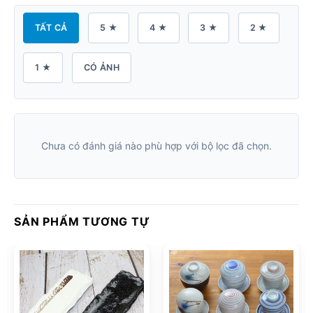
TẤT CẢ
5 ★
4 ★
3 ★
2 ★
1 ★
CÓ ẢNH
Chưa có đánh giá nào phù hợp với bộ lọc đã chọn.
SẢN PHẨM TƯƠNG TỰ