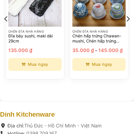
CHÉN ĐĨA NHÀ HÀNG
CHÉN ĐĨA NHÀ HÀNG
Đĩa bày sushi, maki dài
Chén hấp trứng Chawan-
29cm
mushi, Chén hấp trứng
phong cách Nhật Bản
Khoả
135.000
₫
35.000
₫
145.000
₫
–
giá:
từ
35.00
đến
Mua ngay
Mua ngay
145.0
Sản
Sản
phẩm
phẩm
này
này
có
có
nhiều
nhiều
biến
biến
thể.
thể.
Dinh Kitchenware
Các
Các
tùy
tùy
Địa chỉ:
Thủ Đức - Hồ Chí Minh - Việt Nam
chọn
chọn
Hotline:
0398.709.167