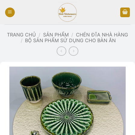
Bỏ
qua
nội
dung
TRANG CHỦ
/
SẢN PHẨM
/
CHÉN ĐĨA NHÀ HÀNG
/
BỘ SẢN PHẨM SỬ DỤNG CHO BÀN ĂN