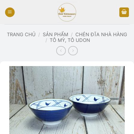
Bỏ
qua
nội
dung
TRANG CHỦ
/
SẢN PHẨM
/
CHÉN ĐĨA NHÀ HÀNG
/
TÔ MỲ, TÔ UDON