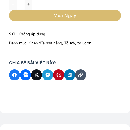
Tô sứ đựng cơm, mỳ udon, mỳ ramen, món ăn phong cách Nh
Mua Ngay
SKU:
Không áp dụng
Danh mục:
Chén đĩa nhà hàng
,
Tô mỳ, tô udon
CHIA SẺ BÀI VIẾT NÀY: