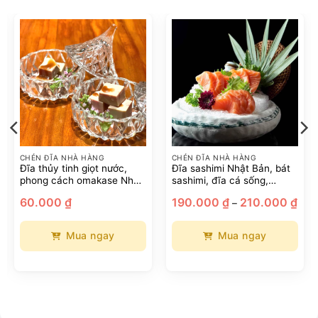
CHÉN ĐĨA NHÀ HÀNG
CHÉN ĐĨA NHÀ HÀNG
Đĩa thủy tinh giọt nước,
Đĩa sashimi Nhật Bản, bát
phong cách omakase Nhật
sashimi, đĩa cá sống,
Bản
nguyên liệu hải sản hình
hoảng
Kho
60.000
₫
190.000
₫
210.000
₫
–
dáng đặc biệt, đĩa sashimi,
á:
giá:
ừ
từ
đĩa gốm hải sản sáng tạo
65.000 ₫
190.
ến
đến
Mua ngay
Mua ngay
15.000 ₫
210.
Sản
Sản
phẩm
phẩm
này
này
có
có
nhiều
nhiều