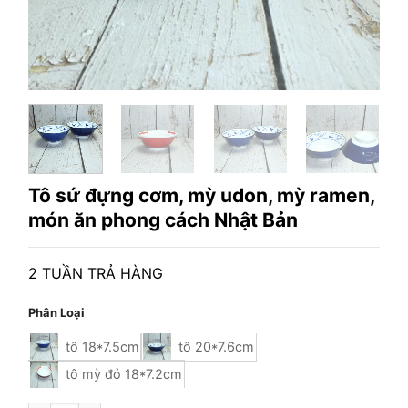
Tô sứ đựng cơm, mỳ udon, mỳ ramen,
món ăn phong cách Nhật Bản
2 TUẦN TRẢ HÀNG
Phân Loại
tô 18*7.5cm
tô 20*7.6cm
tô mỳ đỏ 18*7.2cm