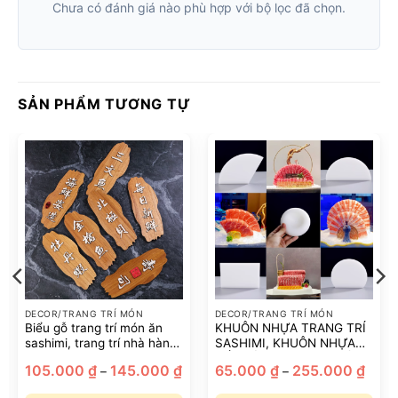
Chưa có đánh giá nào phù hợp với bộ lọc đã chọn.
SẢN PHẨM TƯƠNG TỰ
DECOR/TRANG TRÍ MÓN
DECOR/TRANG TRÍ MÓN
Biểu gỗ trang trí món ăn
KHUÔN NHỰA TRANG TRÍ
sashimi, trang trí nhà hàng
SASHIMI, KHUÔN NHỰA
phong cách Nhật Bản
XẾP CÁ, KHUÔN TẠO HÌNH
oảng
Khoảng
Khoả
105.000
₫
145.000
₫
65.000
₫
255.000
₫
–
–
NGHỆ THUẬT
:
giá:
giá:
từ
từ