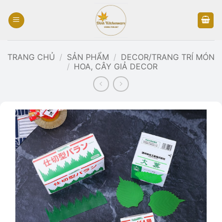
Bỏ
qua
nội
dung
TRANG CHỦ
/
SẢN PHẨM
/
DECOR/TRANG TRÍ MÓN
/
HOA, CÂY GIẢ DECOR