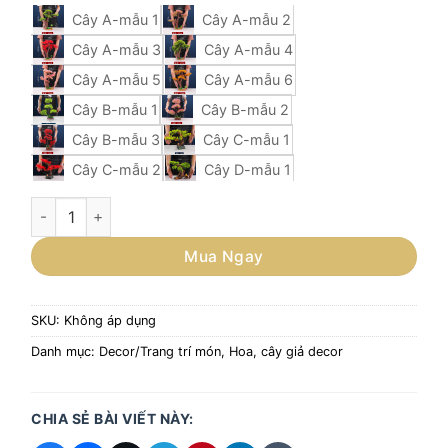
Cây A-mẫu 1
Cây A-mẫu 2
Cây A-mẫu 3
Cây A-mẫu 4
Cây A-mẫu 5
Cây A-mẫu 6
Cây B-mẫu 1
Cây B-mẫu 2
Cây B-mẫu 3
Cây C-mẫu 1
Cây C-mẫu 2
Cây D-mẫu 1
Cây D-mẫu 2
Cây E-mẫu 1
CÀNH CÂY GIẢ TRANG TRÍ MÓN NHẬT, CÂY GIẢ TRANG TRÍ 
Cây E-mẫu 2
Mua Ngay
SKU:
Không áp dụng
Danh mục:
Decor/Trang trí món
,
Hoa, cây giả decor
CHIA SẺ BÀI VIẾT NÀY: