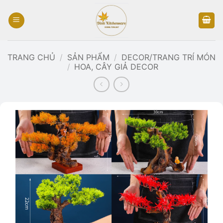
Bỏ
qua
nội
dung
TRANG CHỦ
/
SẢN PHẨM
/
DECOR/TRANG TRÍ MÓN
/
HOA, CÂY GIẢ DECOR