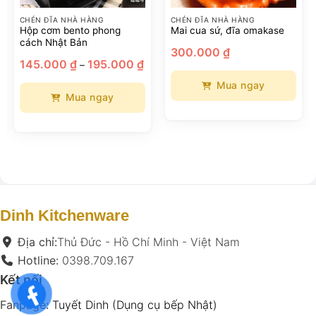
CHÉN ĐĨA NHÀ HÀNG
CHÉN ĐĨA NHÀ HÀNG
Hộp cơm bento phong
Mai cua sứ, đĩa omakase
cách Nhật Bản
300.000
₫
hoảng
Khoảng
145.000
₫
195.000
₫
–
iá:
giá:
ừ
từ
Mua ngay
30.000 ₫
145.000 ₫
ến
đến
Mua ngay
80.000 ₫
195.000 ₫
Sản
Sản
phẩm
phẩm
này
này
có
có
nhiều
nhiều
biến
biến
thể.
thể.
Các
Dinh Kitchenware
Các
tùy
tùy
Địa chỉ:
Thủ Đức - Hồ Chí Minh - Việt Nam
chọn
chọn
có
Hotline:
0398.709.167
có
thể
Kết nối
thể
được
được
chọn
Fanpage:
Tuyết Dinh (Dụng cụ bếp Nhật)
chọn
trên