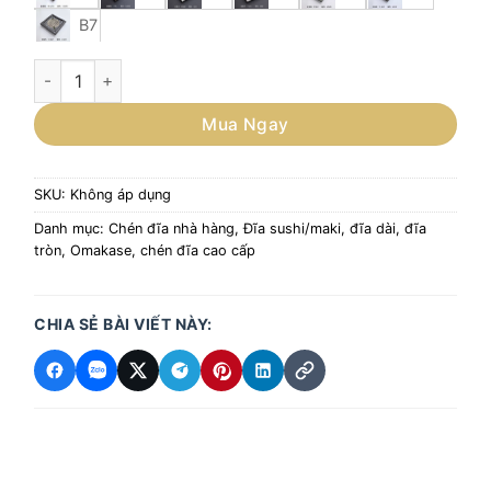
B7
Đĩa vuông 17cm đựng sushi, sashimi, đồ nướng phong cách 
Mua Ngay
SKU:
Không áp dụng
Danh mục:
Chén đĩa nhà hàng
,
Đĩa sushi/maki, đĩa dài, đĩa
tròn
,
Omakase, chén đĩa cao cấp
CHIA SẺ BÀI VIẾT NÀY: