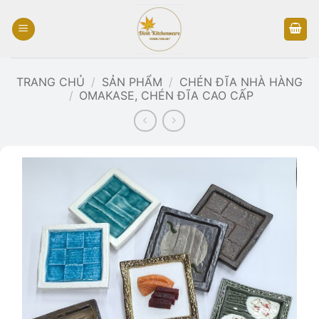
Bỏ
qua
nội
dung
TRANG CHỦ
/
SẢN PHẨM
/
CHÉN ĐĨA NHÀ HÀNG
/
OMAKASE, CHÉN ĐĨA CAO CẤP