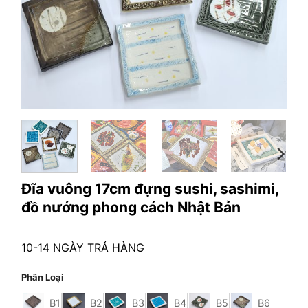
Đĩa vuông 17cm đựng sushi, sashimi,
đồ nướng phong cách Nhật Bản
10-14 NGÀY TRẢ HÀNG
Phân Loại
B1
B2
B3
B4
B5
B6