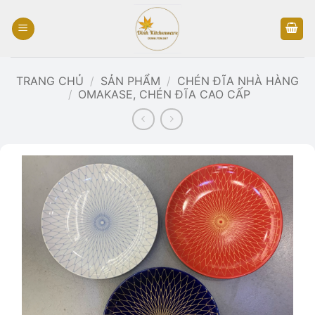
Bỏ
qua
nội
dung
TRANG CHỦ
/
SẢN PHẨM
/
CHÉN ĐĨA NHÀ HÀNG
/
OMAKASE, CHÉN ĐĨA CAO CẤP