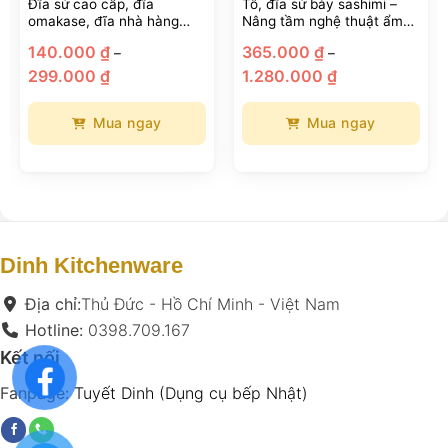
Đĩa sứ cao cấp, đĩa
Tô, đĩa sứ bày sashimi –
omakase, đĩa nhà hàng
Nâng tầm nghệ thuật ẩm
phong cách Nhật Bản
thực Nhật
hoảng
140.000
₫
365.000
₫
–
–
iá:
Khoảng
Khoảng
ừ
299.000
₫
1.280.000
₫
giá:
giá:
20.000 ₫
từ
từ
ến
140.000 ₫
365.000 ₫
60.000 ₫
đến
đến
Mua ngay
Mua ngay
299.000 ₫
1.280.000 ₫
Sản
Sản
phẩm
phẩm
này
này
có
có
nhiều
nhiều
biến
biến
Dinh Kitchenware
thể.
thể.
Các
Các
Địa chỉ:
Thủ Đức - Hồ Chí Minh - Việt Nam
tùy
tùy
Hotline:
0398.709.167
chọn
chọn
Kết nối
có
có
thể
thể
Fanpage:
Tuyết Dinh (Dụng cụ bếp Nhật)
được
được
chọn
chọn
trên
trên