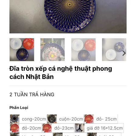
Đĩa tròn xếp cá nghệ thuật phong
cách Nhật Bản
2 TUẦN TRẢ HÀNG
Phân Loại
cong-20cm
cuộn-20cm
đỏ- 25cm
đỏ-20cm
đỏ-23cm
giá đỡ 16*12.5cm