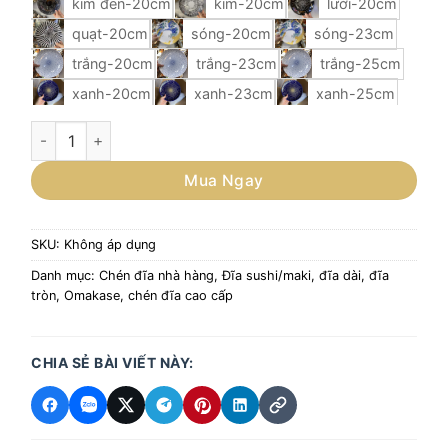
kim đen-20cm
kim-20cm
lưới-20cm
quạt-20cm
sóng-20cm
sóng-23cm
trắng-20cm
trắng-23cm
trắng-25cm
xanh-20cm
xanh-23cm
xanh-25cm
Đĩa tròn xếp cá nghệ thuật phong cách Nhật Bản số lượng
Mua Ngay
SKU:
Không áp dụng
Danh mục:
Chén đĩa nhà hàng
,
Đĩa sushi/maki, đĩa dài, đĩa
tròn
,
Omakase, chén đĩa cao cấp
CHIA SẺ BÀI VIẾT NÀY: