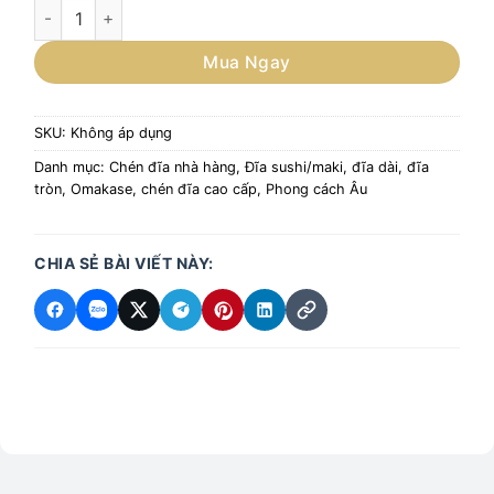
Đĩa trắng tinh thể pha lê số lượng
Mua Ngay
SKU:
Không áp dụng
Danh mục:
Chén đĩa nhà hàng
,
Đĩa sushi/maki, đĩa dài, đĩa
tròn
,
Omakase, chén đĩa cao cấp
,
Phong cách Âu
CHIA SẺ BÀI VIẾT NÀY: