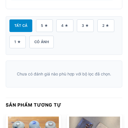
TẤT CẢ
5 ★
4 ★
3 ★
2 ★
1 ★
CÓ ẢNH
Chưa có đánh giá nào phù hợp với bộ lọc đã chọn.
SẢN PHẨM TƯƠNG TỰ