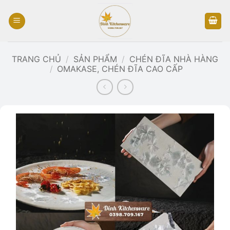
Bỏ
qua
nội
dung
TRANG CHỦ
/
SẢN PHẨM
/
CHÉN ĐĨA NHÀ HÀNG
/
OMAKASE, CHÉN ĐĨA CAO CẤP