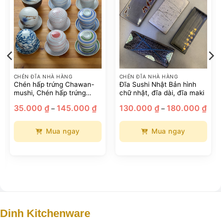
CHÉN ĐĨA NHÀ HÀNG
CHÉN ĐĨA NHÀ HÀNG
Chén hấp trứng Chawan-
Đĩa Sushi Nhật Bản hình
mushi, Chén hấp trứng
chữ nhật, đĩa dài, đĩa maki
phong cách Nhật Bản
Khoảng
Kho
35.000
₫
145.000
₫
130.000
₫
180.000
₫
–
–
giá:
giá:
từ
từ
35.000 ₫
130.
đến
đến
Mua ngay
Mua ngay
145.000 ₫
180.
Sản
Sản
phẩm
phẩm
này
này
có
có
nhiều
nhiều
biến
biến
thể.
thể.
Dinh Kitchenware
Các
Các