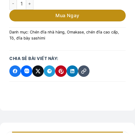
Đĩa tổ ong đựng sashimi phong cách Nhật Bản số lượng
Mua Ngay
Danh mục:
Chén đĩa nhà hàng
,
Omakase, chén đĩa cao cấp
,
Tô, đĩa bày sashimi
CHIA SẺ BÀI VIẾT NÀY: