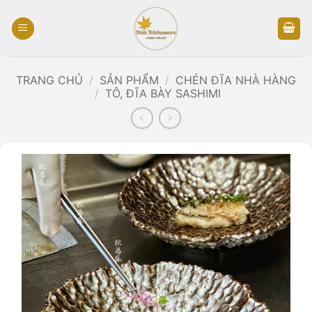
Bỏ
qua
nội
dung
TRANG CHỦ
/
SẢN PHẨM
/
CHÉN ĐĨA NHÀ HÀNG
/
TÔ, ĐĨA BÀY SASHIMI