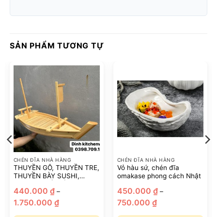
SẢN PHẨM TƯƠNG TỰ
CHÉN ĐĨA NHÀ HÀNG
CHÉN ĐĨA NHÀ HÀNG
THUYỀN GỖ, THUYỀN TRE,
Vỏ hàu sứ, chén đĩa
THUYỀN BÀY SUSHI,
omakase phong cách Nhật
SASHIMI, HẢI SẢN PHONG
440.000
₫
450.000
₫
–
–
CÁCH NHẬT
Khoảng
Khoảng
1.750.000
₫
750.000
₫
giá:
giá:
từ
từ