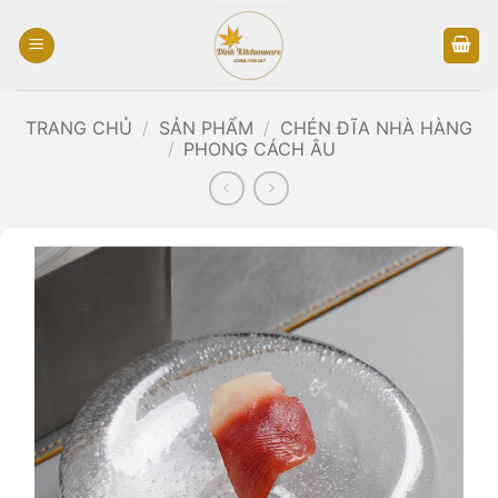
Bỏ
qua
nội
dung
TRANG CHỦ
/
SẢN PHẨM
/
CHÉN ĐĨA NHÀ HÀNG
/
PHONG CÁCH ÂU