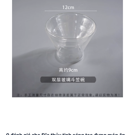
0 đánh giá cho Đĩa thủy tinh sáng tạo đựng món ăn