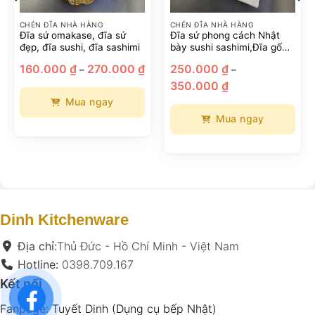
CHÉN ĐĨA NHÀ HÀNG
CHÉN ĐĨA NHÀ HÀNG
Đĩa sứ omakase, đĩa sứ
Đĩa sứ phong cách Nhật
đẹp, đĩa sushi, đĩa sashimi
bày sushi sashimi,Đĩa gốm
sứ cho nhà hàng, đĩa
oảng
Khoảng
160.000
₫
270.000
₫
250.000
₫
–
–
omakase
:
giá:
Khoảng
từ
350.000
₫
giá:
.000 ₫
160.000 ₫
từ
n
đến
Mua ngay
250.000 ₫
5.000 ₫
270.000 ₫
đến
Mua ngay
Sản
350.000 ₫
phẩm
Sản
này
phẩm
có
này
nhiều
có
biến
nhiều
thể.
biến
Dinh Kitchenware
Các
thể.
tùy
Các
Địa chỉ:
Thủ Đức - Hồ Chí Minh - Việt Nam
chọn
tùy
Hotline:
0398.709.167
có
chọn
Kết nối
thể
có
được
thể
Fanpage:
Tuyết Dinh (Dụng cụ bếp Nhật)