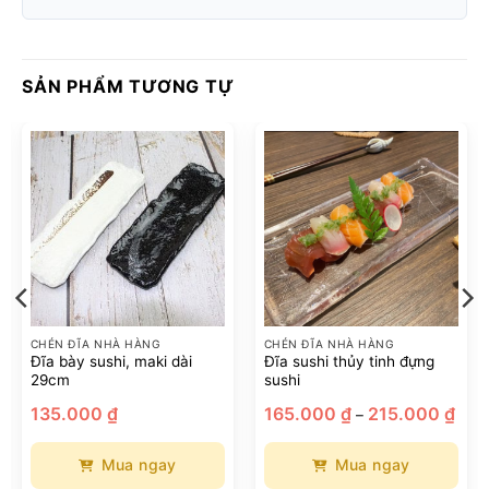
SẢN PHẨM TƯƠNG TỰ
CHÉN ĐĨA NHÀ HÀNG
CHÉN ĐĨA NHÀ HÀNG
Đĩa bày sushi, maki dài
Đĩa sushi thủy tinh đựng
29cm
sushi
oảng
Kho
135.000
₫
165.000
₫
215.000
₫
–
:
giá:
từ
.000 ₫
165.
n
đến
Mua ngay
Mua ngay
5.000 ₫
215.