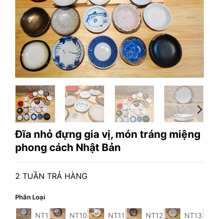
Đĩa nhỏ đựng gia vị, món tráng miệng
phong cách Nhật Bản
2 TUẦN TRẢ HÀNG
Phân Loại
NT1
NT10
NT11
NT12
NT13