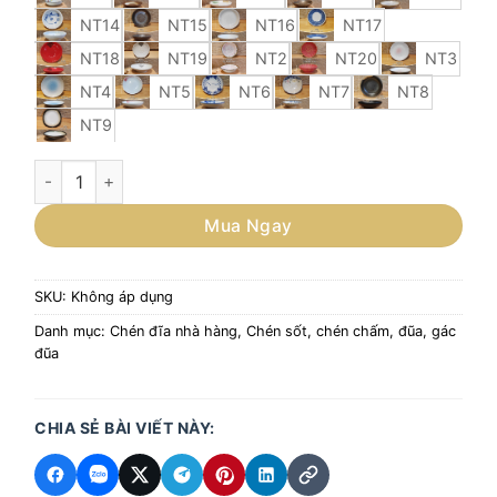
NT14
NT15
NT16
NT17
NT18
NT19
NT2
NT20
NT3
NT4
NT5
NT6
NT7
NT8
NT9
Đĩa nhỏ đựng gia vị, món tráng miệng phong cách Nhật Bản 
Mua Ngay
SKU:
Không áp dụng
Danh mục:
Chén đĩa nhà hàng
,
Chén sốt, chén chấm, đũa, gác
đũa
CHIA SẺ BÀI VIẾT NÀY: