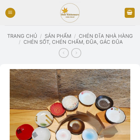
Bỏ
qua
nội
dung
TRANG CHỦ
/
SẢN PHẨM
/
CHÉN ĐĨA NHÀ HÀNG
/
CHÉN SỐT, CHÉN CHẤM, ĐŨA, GÁC ĐŨA