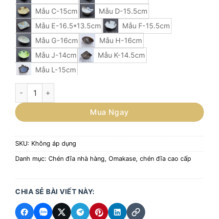
Mẫu C-15cm
Mẫu D-15.5cm
Mẫu E-16.5*13.5cm
Mẫu F-15.5cm
Mẫu G-16cm
Mẫu H-16cm
Mẫu J-14cm
Mẫu K-14.5cm
Mẫu L-15cm
Đĩa nhỏ cách điệu, đĩa có hình dáng đẹp, đĩa omakase nhà h
Mua Ngay
SKU:
Không áp dụng
Danh mục:
Chén đĩa nhà hàng
,
Omakase, chén đĩa cao cấp
CHIA SẺ BÀI VIẾT NÀY: