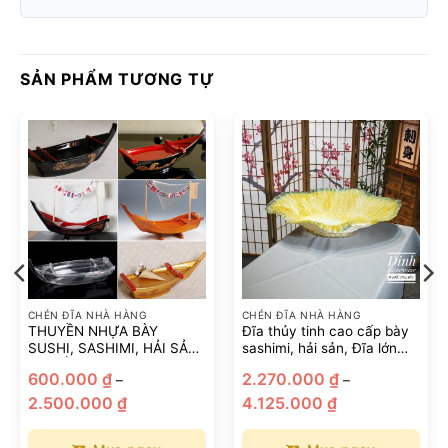
SẢN PHẨM TƯƠNG TỰ
CHÉN ĐĨA NHÀ HÀNG
CHÉN ĐĨA NHÀ HÀNG
THUYỀN NHỰA BÀY
Đĩa thủy tinh cao cấp bày
SUSHI, SASHIMI, HẢI SẢN,
sashimi, hải sản, Đĩa lớn
THUYỀN MELAMINE
bày sashimi
hoảng
600.000
₫
2.270.000
₫
–
–
PHONG CÁCH NHẬT
iá:
Khoảng
Khoảng
ừ
2.500.000
₫
4.125.000
₫
giá:
giá:
45.000 ₫
từ
từ
ến
600.000 ₫
2.270.000 ₫
95.000 ₫
đến
đến