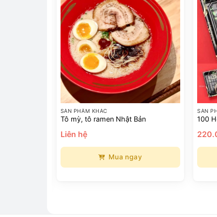
SẢN PHẨM KHÁC
SẢN P
ay nghệ
Tô mỳ, tô ramen Nhật Bản
100 H
Liên hệ
220
Mua ngay
ay
Sản
Sản
phẩm
phẩm
này
này
có
có