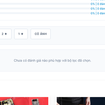
0% | 0 đán
0% | 0 đán
0% | 0 đán
2 ★
1 ★
CÓ ẢNH
Chưa có đánh giá nào phù hợp với bộ lọc đã chọn.