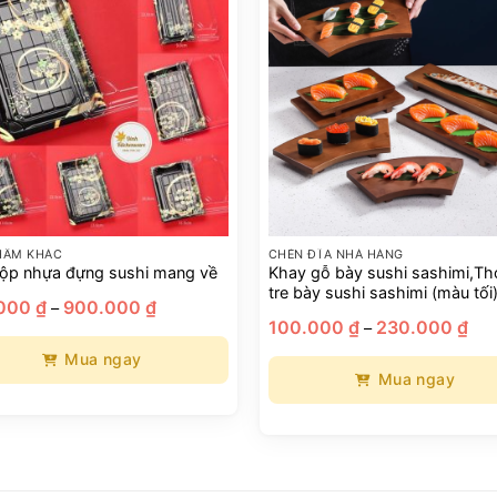
HẨM KHÁC
CHÉN ĐĨA NHÀ HÀNG
ộp nhựa đựng sushi mang về
Khay gỗ bày sushi sashimi,Th
tre bày sushi sashimi (màu tối
Khoảng
.000
₫
900.000
₫
–
giá:
Kho
100.000
₫
230.000
₫
–
từ
giá:
220.000 ₫
từ
Mua ngay
đến
100
900.000 ₫
Mua ngay
đến
230
Sản
phẩm
này
có