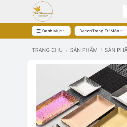
Bỏ
qua
nội
dung
Danh Mục
Decor/Trang Trí Món
TRANG CHỦ
/
SẢN PHẨM
/
SẢN PH