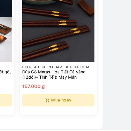
CHÉN SỐT, CHÉN CHẤM, ĐŨA, GÁC ĐŨA
ớt gỗ,
Đũa Gỗ Maras Họa Tiết Cá Vàng
)
(12đôi)– Tinh Tế & May Mắn
ảng
157.000
₫
.000 ₫
Mua ngay
.000 ₫