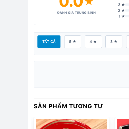
0.0
★
3 ★
2 ★
ĐÁNH GIÁ TRUNG BÌNH
1 ★
TẤT CẢ
5 ★
4 ★
3 ★
SẢN PHẨM TƯƠNG TỰ