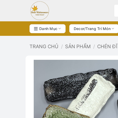
Bỏ
qua
nội
dung
Danh Mục
Decor/Trang Trí Món
TRANG CHỦ
/
SẢN PHẨM
/
CHÉN Đ