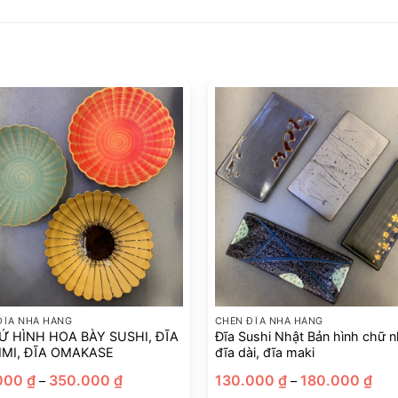
ĐĨA NHÀ HÀNG
CHÉN ĐĨA NHÀ HÀNG
Ứ HÌNH HOA BÀY SUSHI, ĐĨA
Đĩa Sushi Nhật Bản hình chữ n
IMI, ĐĨA OMAKASE
đĩa dài, đĩa maki
Khoảng
Kho
000
₫
350.000
₫
130.000
₫
180.000
₫
–
–
giá:
giá: