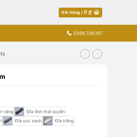
0
₫
Giỏ Hàng /
0398.709.167
ÒN
cm
m vàng
Đĩa đen thái quyền
h
Đĩa sọc xanh
Đĩa trắng
g