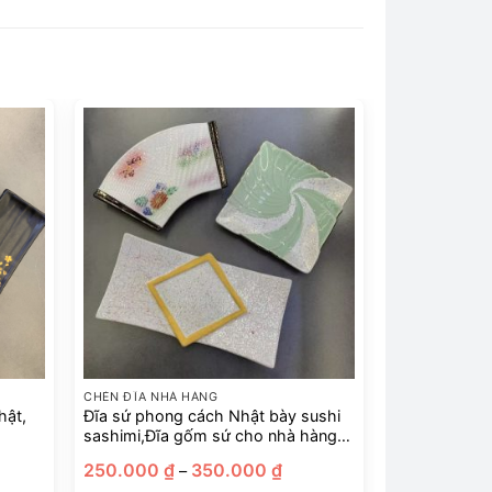
CHÉN ĐĨA NHÀ HÀNG
hật,
Đĩa sứ phong cách Nhật bày sushi
sashimi,Đĩa gốm sứ cho nhà hàng,
đĩa omakase
ảng
Khoảng
250.000
₫
350.000
₫
–
giá: