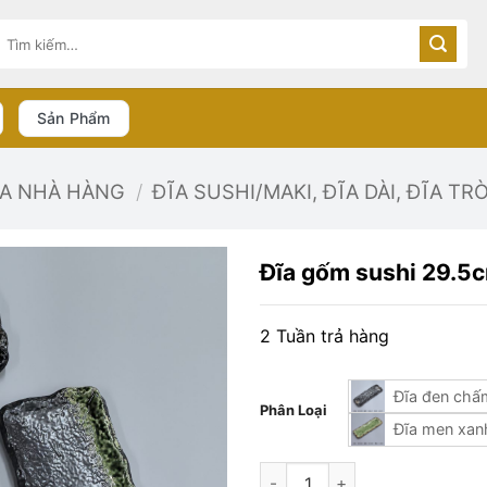
Tìm
kiếm:
Sản Phẩm
ĨA NHÀ HÀNG
/
ĐĨA SUSHI/MAKI, ĐĨA DÀI, ĐĨA TR
Đĩa gốm sushi 29.5
2 Tuần trả hàng
Đĩa đen chấ
Phân Loại
Đĩa men xan
Đĩa gốm sushi 29.5cm số lượn