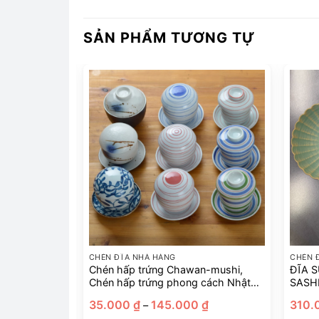
SẢN PHẨM TƯƠNG TỰ
CHÉN ĐĨA NHÀ HÀNG
CHÉN 
cách Nhật
Chén hấp trứng Chawan-mushi,
ĐĨA S
Chén hấp trứng phong cách Nhật
SASH
Bản
Khoảng
Khoảng
0
₫
35.000
₫
145.000
₫
310.
–
giá:
giá: