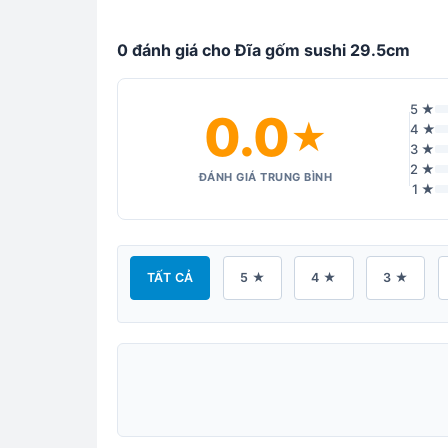
0 đánh giá cho Đĩa gốm sushi 29.5cm
5 ★
0.0
★
4 ★
3 ★
2 ★
ĐÁNH GIÁ TRUNG BÌNH
1 ★
TẤT CẢ
5 ★
4 ★
3 ★