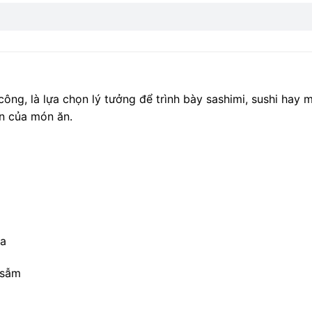
công, là lựa chọn lý tưởng để trình bày sashimi, sushi hay 
on của món ăn.
ia
 sẫm