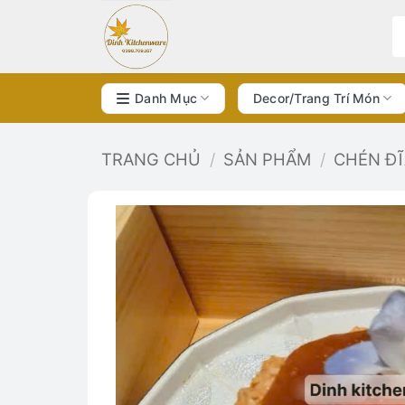
Bỏ
qua
nội
dung
Danh Mục
Decor/Trang Trí Món
TRANG CHỦ
/
SẢN PHẨM
/
CHÉN Đ