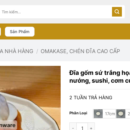
Tìm
kiếm:
Sản Phẩm
ĨA NHÀ HÀNG
/
OMAKASE, CHÉN ĐĨA CAO CẤP
Đĩa gốm sứ trắng họa
nướng, sushi, cơm 
2 TUẦN TRẢ HÀNG
Phân Loại
17cm
Đĩa gốm sứ trắng họa tiết cỏ 