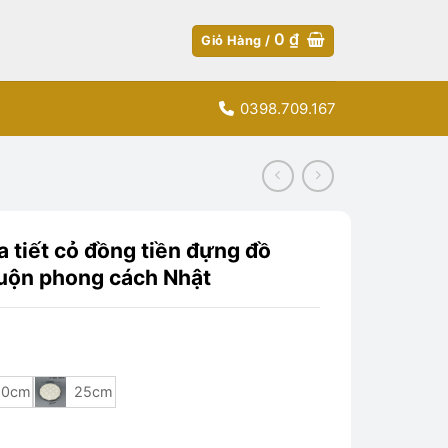
0
₫
Giỏ Hàng /
0398.709.167
 tiết cỏ đồng tiền đựng đồ
cuộn phong cách Nhật
20cm
25cm
đồng tiền đựng đồ nướng, sushi, cơm cuộn phong cách Nhật số l