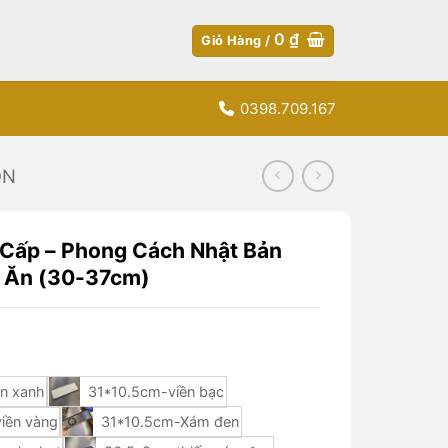
0
₫
Giỏ Hàng /
0398.709.167
ÒN
 Cấp – Phong Cách Nhật Bản
 Ăn (30-37cm)
n xanh
31*10.5cm-viền bạc
iền vàng
31*10.5cm-Xám đen