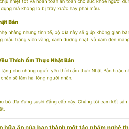
hịu nhiệt tốt và hoàn toàn an toàn cho sức khỏe người d
ử dụng mà không lo bị trầy xước hay phai màu.
hật Bản
rí nhẹ nhàng nhưng tinh tế, bộ đĩa này sẽ giúp không gian b
ng màu trắng viền vàng, xanh dương nhạt, và xám đen mang
Yêu Thích Ẩm Thực Nhật Bản
h tặng cho những người yêu thích ẩm thực Nhật Bản hoặc nh
 chắn sẽ làm hài lòng người nhận.
hữu bộ đĩa đựng sushi đẳng cấp này. Chúng tôi cam kết sả
ất.
ến bữa ăn của bạn thành một tác phẩm nghệ th