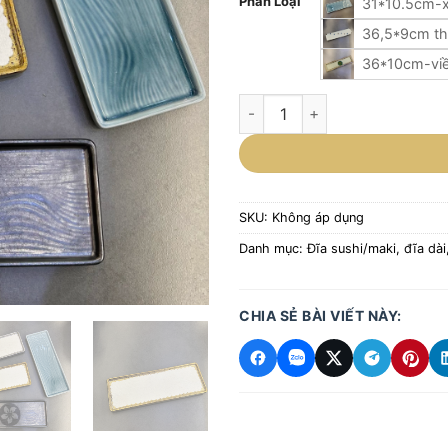
Phân Loại
31*10.5cm-x
36,5*9cm th
36*10cm-viề
Đĩa Đựng Sushi Cao Cấp – Ph
SKU:
Không áp dụng
Danh mục:
Đĩa sushi/maki, đĩa dài
CHIA SẺ BÀI VIẾT NÀY: