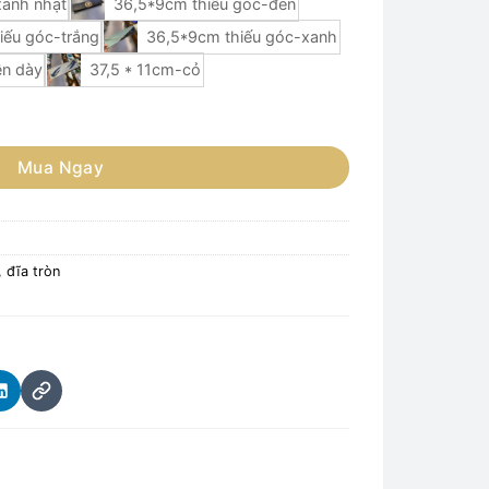
anh nhạt
36,5*9cm thiếu góc-đen
iếu góc-trắng
36,5*9cm thiếu góc-xanh
n dày
37,5 * 11cm-cỏ
ong Cách Nhật Bản Sang Trọng Cho Bàn Ăn (30-37cm) số lượng
Mua Ngay
, đĩa tròn