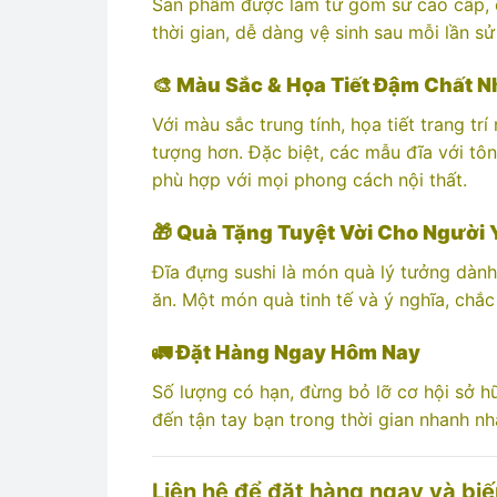
Sản phẩm được làm từ gốm sứ cao cấp, c
thời gian, dễ dàng vệ sinh sau mỗi lần s
🎨
Màu Sắc & Họa Tiết Đậm Chất N
Với màu sắc trung tính, họa tiết trang t
tượng hơn. Đặc biệt, các mẫu đĩa với tô
phù hợp với mọi phong cách nội thất.
🎁
Quà Tặng Tuyệt Vời Cho Người 
Đĩa đựng sushi là món quà lý tưởng dàn
ăn. Một món quà tinh tế và ý nghĩa, chắc
🚛
Đặt Hàng Ngay Hôm Nay
Số lượng có hạn, đừng bỏ lỡ cơ hội sở 
đến tận tay bạn trong thời gian nhanh nh
Liên hệ để đặt hàng ngay và bi