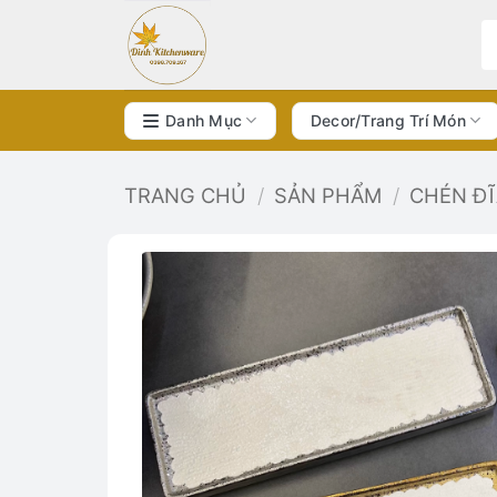
Bỏ
qua
nội
dung
Danh Mục
Decor/Trang Trí Món
TRANG CHỦ
/
SẢN PHẨM
/
CHÉN Đ