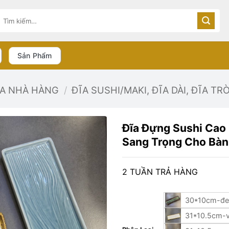
Tìm
kiếm:
Sản Phẩm
ĨA NHÀ HÀNG
/
ĐĨA SUSHI/MAKI, ĐĨA DÀI, ĐĨA TR
Đĩa Đựng Sushi Cao
Sang Trọng Cho Bàn
2 TUẦN TRẢ HÀNG
30*10cm-đe
31*10.5cm-v