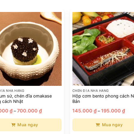
ĐĨA NHÀ HÀNG
CHÉN ĐĨA NHÀ HÀNG
um sứ, chén đĩa omakase
Hộp cơm bento phong cách N
 cách Nhật
Bản
Khoảng
Kho
.000
₫
700.000
₫
145.000
₫
195.000
₫
–
–
giá:
giá:
từ
từ
550.000 ₫
145.
Mua ngay
Mua ngay
đến
đến
700.000 ₫
195.