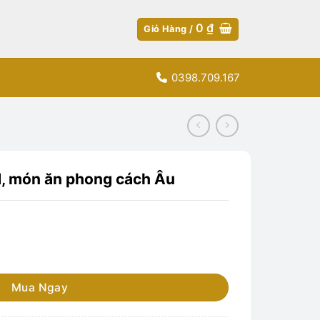
0
₫
Giỏ Hàng /
0398.709.167
d, món ăn phong cách Âu
phong cách Âu số lượng
Mua Ngay