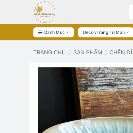
Bỏ
qua
nội
dung
Danh Mục
Decor/Trang Trí Món
TRANG CHỦ
/
SẢN PHẨM
/
CHÉN Đ