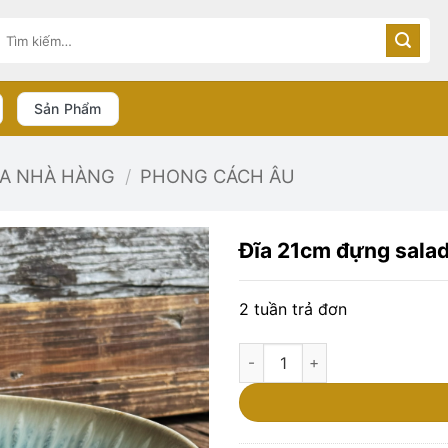
Tìm
kiếm:
Sản Phẩm
ĨA NHÀ HÀNG
/
PHONG CÁCH ÂU
Đĩa 21cm đựng sala
2 tuần trả đơn
Đĩa 21cm đựng salad, món ăn 