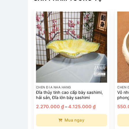
CHÉN ĐĨA NHÀ HÀNG
CHÉN 
akase, đĩa
Đĩa thủy tinh cao cấp bày sashimi,
Vỏ nh
Nhật Bản
hải sản, Đĩa lớn bày sashimi
phong
Khoảng
Khoảng
00
₫
2.270.000
₫
4.125.000
₫
550
–
giá:
giá:
từ
từ
140.000 ₫
2.270.000 ₫
ay
Mua ngay
đến
đến
299.000 ₫
4.125.000 ₫