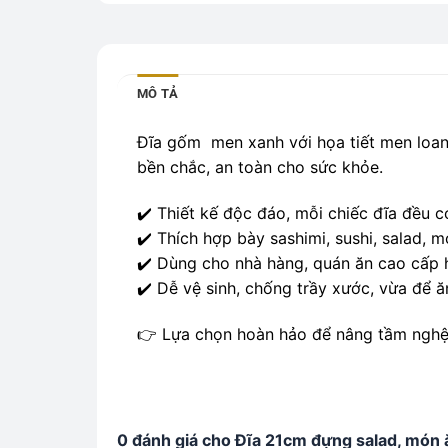
MÔ TẢ
Đĩa gốm men xanh với họa tiết men loang
bền chắc, an toàn cho sức khỏe.
✔️ Thiết kế độc đáo, mỗi chiếc đĩa đều 
✔️ Thích hợp bày sashimi, sushi, salad, m
✔️ Dùng cho nhà hàng, quán ăn cao cấp h
✔️ Dễ vệ sinh, chống trầy xước, vừa để ă
👉 Lựa chọn hoàn hảo để nâng tầm nghệ 
0 đánh giá cho Đĩa 21cm đựng salad, món