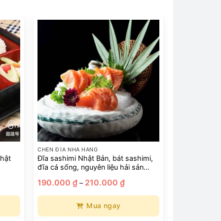
CHÉN ĐĨA NHÀ HÀNG
hật
Đĩa sashimi Nhật Bản, bát sashimi,
đĩa cá sống, nguyên liệu hải sản
hình dáng đặc biệt, đĩa sashimi, đĩa
ảng
Khoảng
190.000
₫
210.000
₫
–
gốm hải sản sáng tạo
giá:
từ
000 ₫
190.000 ₫
Mua ngay
đến
000 ₫
210.000 ₫