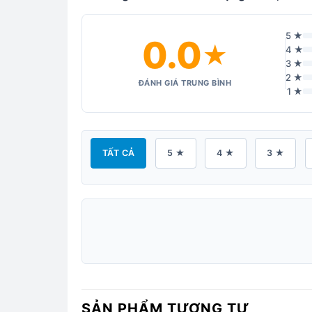
5 ★
0.0
★
4 ★
3 ★
2 ★
ĐÁNH GIÁ TRUNG BÌNH
1 ★
TẤT CẢ
5 ★
4 ★
3 ★
SẢN PHẨM TƯƠNG TỰ