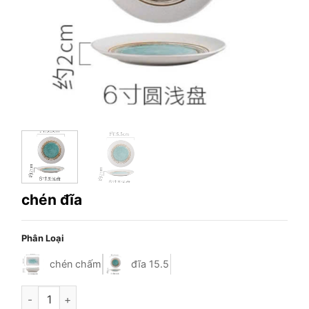
chén đĩa
Phân Loại
chén chấm
đĩa 15.5
chén đĩa số lượng