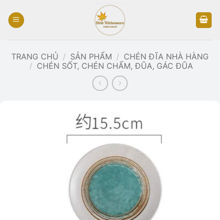
Bỏ
qua
nội
dung
TRANG CHỦ
/
SẢN PHẨM
/
CHÉN ĐĨA NHÀ HÀNG
/
CHÉN SỐT, CHÉN CHẤM, ĐŨA, GÁC ĐŨA