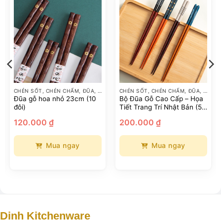
CHÉN SỐT, CHÉN CHẤM, ĐŨA, GÁC ĐŨA
CHÉN SỐT, CHÉN CHẤM, ĐŨA, GÁC ĐŨA
Đũa gỗ hoa nhỏ 23cm (10
Bộ Đũa Gỗ Cao Cấp – Họa
đôi)
Tiết Trang Trí Nhật Bản (5
đôi)
oảng
120.000
₫
200.000
₫
:
.000 ₫
n
Mua ngay
Mua ngay
5.000 ₫
Sản
phẩm
này
có
nhiều
biến
Dinh Kitchenware