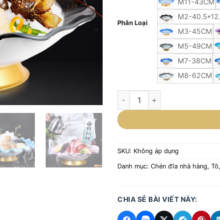
M11-43CM
M2-40.5*12
Phân Loại
M3-45CM
M5-49CM
M7-38CM
M8-62CM
Tô thủy tinh cường lực cao cấp
SKU:
Không áp dụng
Danh mục:
Chén đĩa nhà hàng
,
Tô
CHIA SẺ BÀI VIẾT NÀY: