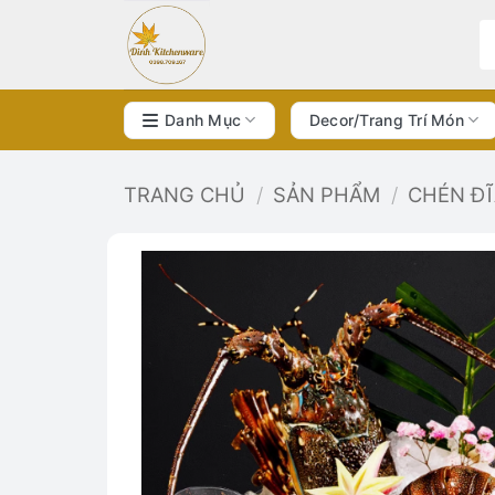
Bỏ
qua
nội
dung
Danh Mục
Decor/Trang Trí Món
TRANG CHỦ
/
SẢN PHẨM
/
CHÉN Đ