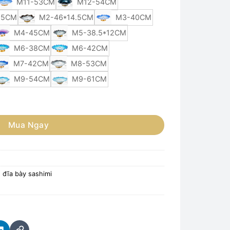
M11-53CM
M12-54CM
.5CM
M2-46*14.5CM
M3-40CM
M4-45CM
M5-38.5*12CM
M6-38CM
M6-42CM
M7-42CM
M8-53CM
M9-54CM
M9-61CM
, tô lớn bày sashimi, hải sản số lượng
Mua Ngay
, đĩa bày sashimi