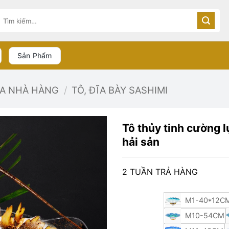
Tìm
kiếm:
Sản Phẩm
ĨA NHÀ HÀNG
/
TÔ, ĐĨA BÀY SASHIMI
Tô thủy tinh cường l
hải sản
2 TUẦN TRẢ HÀNG
M1-40*12C
M10-54CM