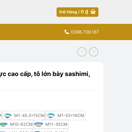
0
₫
Giỏ Hàng /
0398.709.167
ực cao cấp, tô lớn bày sashimi,
M
M1-45.5*15CM
M1-55*16CM
M10-62CM
M11-35CM