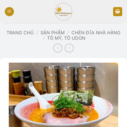
Bỏ
qua
nội
dung
TRANG CHỦ
/
SẢN PHẨM
/
CHÉN ĐĨA NHÀ HÀNG
/
TÔ MỲ, TÔ UDON