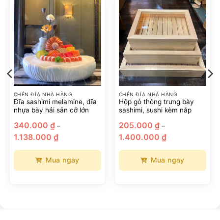
CHÉN ĐĨA NHÀ HÀNG
CHÉN ĐĨA NHÀ HÀNG
Đĩa sashimi melamine, đĩa
Hộp gỗ thông trưng bày
nhựa bày hải sản cỡ lớn
sashimi, sushi kèm nắp
340.000
₫
205.000
₫
–
–
Khoảng
Khoảng
1.138.000
₫
1.400.000
₫
giá:
giá:
từ
từ
340.000 ₫
205.000 ₫
đến
đến
Mua ngay
Mua ngay
1.138.000 ₫
1.400.000 ₫
Sản
Sản
phẩm
phẩm
này
này
có
có
nhiều
nhiều