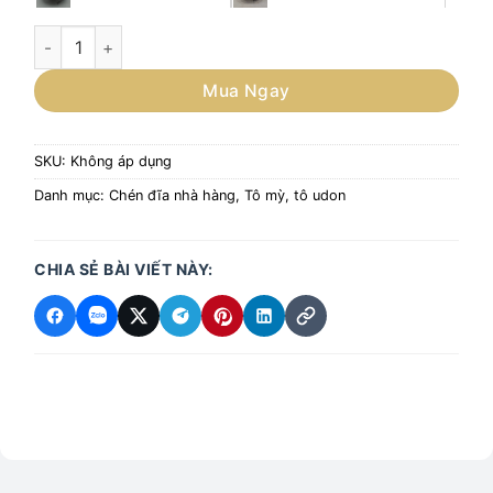
Tô sứ đựng mỳ ramen, salat phong cách Nhật Bản/Bát sứ đ
Mua Ngay
SKU:
Không áp dụng
Danh mục:
Chén đĩa nhà hàng
,
Tô mỳ, tô udon
CHIA SẺ BÀI VIẾT NÀY: