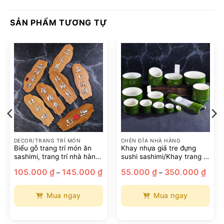
SẢN PHẨM TƯƠNG TỰ
DECOR/TRANG TRÍ MÓN
CHÉN ĐĨA NHÀ HÀNG
Biểu gỗ trang trí món ăn
Khay nhựa giả tre đựng
sashimi, trang trí nhà hàng
sushi sashimi/Khay trang trí
phong cách Nhật Bản
món ăn phong cách Nhật
oảng
Khoảng
Khoả
105.000
₫
145.000
₫
55.000
₫
350.000
₫
–
–
Bản
:
giá:
giá:
từ
từ
.000 ₫
105.000 ₫
55.00
n
đến
đến
Mua ngay
Mua ngay
0.000 ₫
145.000 ₫
350.
Sản
Sản
phẩm
phẩm