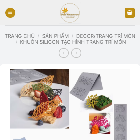
Bỏ
qua
nội
dung
TRANG CHỦ
/
SẢN PHẨM
/
DECOR/TRANG TRÍ MÓN
/
KHUÔN SILICON TẠO HÌNH TRANG TRÍ MÓN