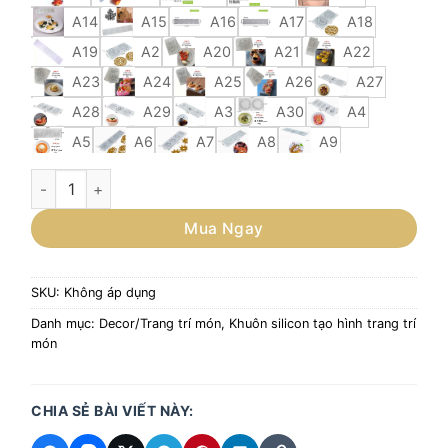
A14
A15
A16
A17
A18
A19
A2
A20
A21
A22
A23
A24
A25
A26
A27
A28
A29
A3
A30
A4
A5
A6
A7
A8
A9
Khuôn silicon tạo hình đường, bột mì, socola-1 số lượng
Mua Ngay
SKU:
Không áp dụng
Danh mục:
Decor/Trang trí món
,
Khuôn silicon tạo hình trang trí
món
CHIA SẺ BÀI VIẾT NÀY: