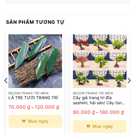
SẢN PHẨM TƯƠNG TỰ
DECOR/TRANG TRÍ MÓN
DECOR/TRANG TRÍ MÓN
LÁ TRE TƯƠI TRANG TRÍ
Cây giả trang trí đĩa
sashimi, hải sản/ Cây tùng
Khoảng
70.000
₫
120.000
₫
–
giả,Cây giả trang trí món
giá:
Khoả
60.000
₫
180.000
₫
–
từ
ăn
giá:
70.000 ₫
từ
đến
Mua ngay
60.00
120.000 ₫
đến
Mua ngay
180.0
Sản