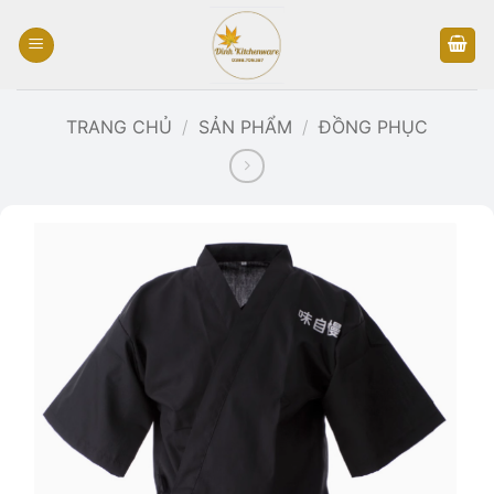
Bỏ
qua
nội
dung
TRANG CHỦ
/
SẢN PHẨM
/
ĐỒNG PHỤC