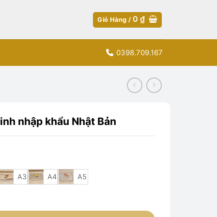
0
₫
Giỏ Hàng /
0398.709.167
tinh nhập khẩu Nhật Bản
A3
A4
A5
 khẩu Nhật Bản số lượng