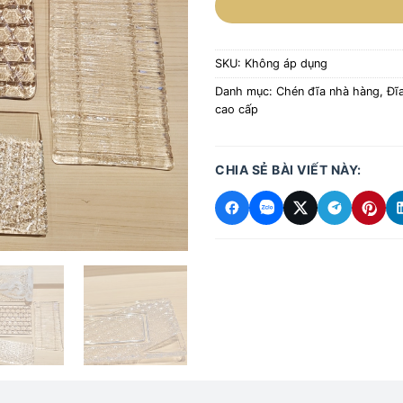
SKU:
Không áp dụng
Danh mục:
Chén đĩa nhà hàng
,
Đĩa
cao cấp
CHIA SẺ BÀI VIẾT NÀY: