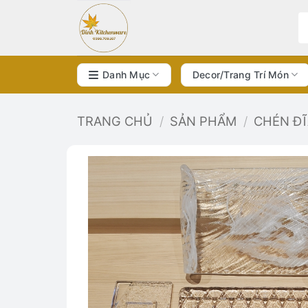
Bỏ
qua
nội
dung
Danh Mục
Decor/Trang Trí Món
TRANG CHỦ
/
SẢN PHẨM
/
CHÉN Đ