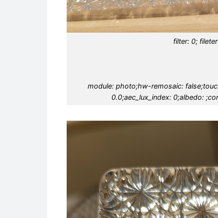
filter: 0; file
module: photo;hw-remosaic: false;touch:
0.0;aec_lux_index: 0;albedo: ;con