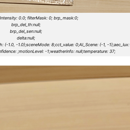
terIntensity: 0.0; filterMask: 0; brp_mask:0;
brp_del_th:null;
brp_del_sen:null;
delta:null;
 (-1.0, -1.0);sceneMode: 8;cct_value: 0;AI_Scene: (-1, -1);aec_lux:
fidence: ;motionLevel: -1;weatherinfo: null;temperature: 37;