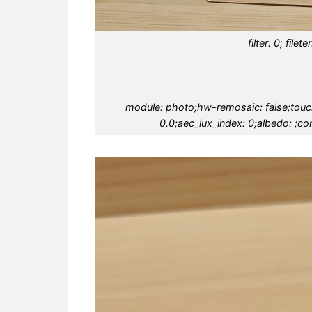
filter: 0; file
module: photo;hw-remosaic: false;touch:
0.0;aec_lux_index: 0;albedo: ;con