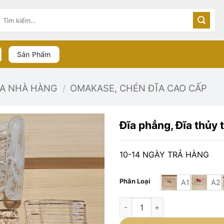
Tìm
kiếm:
Sản Phẩm
ĨA NHÀ HÀNG
/
OMAKASE, CHÉN ĐĨA CAO CẤP
Đĩa phẳng, Đĩa thủy 
10-14 NGÀY TRẢ HÀNG
Phân Loại
A1
A2
Đĩa phẳng, Đĩa thủy tinh nhập