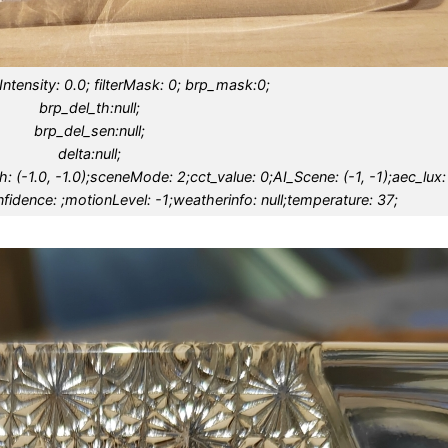
terIntensity: 0.0; filterMask: 0; brp_mask:0;
brp_del_th:null;
brp_del_sen:null;
delta:null;
 (-1.0, -1.0);sceneMode: 2;cct_value: 0;AI_Scene: (-1, -1);aec_lux:
fidence: ;motionLevel: -1;weatherinfo: null;temperature: 37;