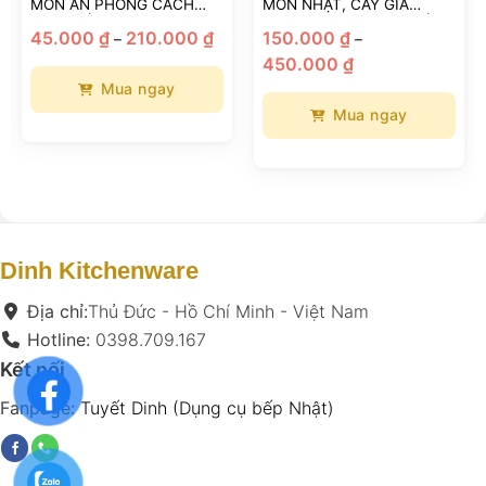
MÓN ĂN PHONG CÁCH
MÓN NHẬT, CÂY GIẢ
NHẬT BẢN
TRANG TRÍ SASHIMI HẢI
Khoảng
45.000
₫
210.000
₫
150.000
₫
–
–
SẢN
giá:
Khoảng
từ
450.000
₫
giá:
45.000 ₫
từ
đến
Mua ngay
150.000 ₫
210.000 ₫
đến
Mua ngay
Sản
450.000 ₫
phẩm
Sản
này
phẩm
có
này
nhiều
có
biến
nhiều
thể.
biến
Dinh Kitchenware
Các
thể.
tùy
Các
Địa chỉ:
Thủ Đức - Hồ Chí Minh - Việt Nam
chọn
tùy
Hotline:
0398.709.167
có
chọn
Kết nối
thể
có
được
thể
Fanpage:
Tuyết Dinh (Dụng cụ bếp Nhật)
chọn
được
trên
chọn
trang
trên