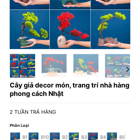
Cây giả decor món, trang trí nhà hàng
phong cách Nhật
2 TUẦN TRẢ HÀNG
Phân Loại
B1
B10
B2
B3
B4
B5