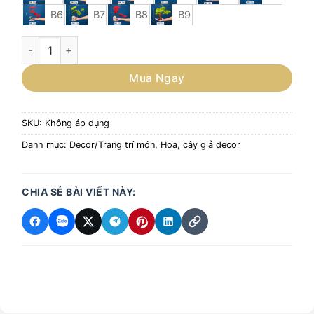
B6
B7
B8
B9
Cây giả decor món, trang trí nhà hàng phong cách Nhật số l
Mua Ngay
SKU:
Không áp dụng
Danh mục:
Decor/Trang trí món
,
Hoa, cây giả decor
CHIA SẺ BÀI VIẾT NÀY: